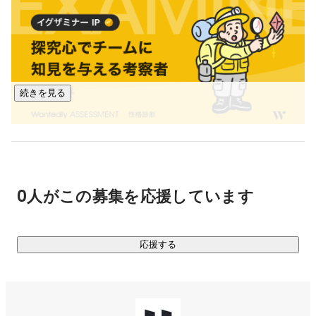
・metatell

企業様の新しい働き方を支えるメタバース空間を提供しま
す。メタバース空間を用い、コミュニケーションの取れる新
しいウェブページを作成することが可能です。

続きを見る
・7kake

建築やデザインを仕事にする方向けの業務管理システムで
す。メタバース内の建築設計などVR建築業務の発注・受注か
ら契約、支払いまで、すべてオンラインで完結できる優れも
のです。

0人がこの募集を応援しています
▍建築士、デザイナーが活動する機会を広げるサービス

当社のプラットフォームを使えば、現実世界で活躍する建築
士と共に理想の空間をつくり上げることができます。当事業
応援する
が広がるにつれて、建築士やデザイナーの方にも活動の裾野
を広げていただけるはずです。

▍新たなマーケティング手法としての活用にも
