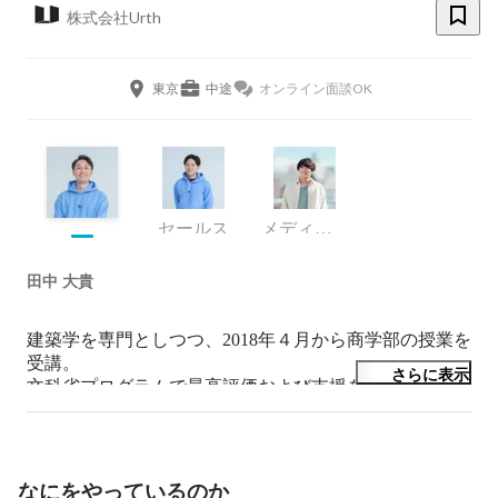
株式会社Urth
東京
中途
オンライン面談OK
セールス
メディアコンサルタント
田中 大貴
建築学を専門としつつ、2018年４月から商学部の授業を
受講。

さらに表示
文科省プログラムで最高評価および支援を受け、大学在
学中に起業。

メタバース分野において、一部上場の大企業にも多数活
用されるサービスを生み出す。
なにをやっているのか