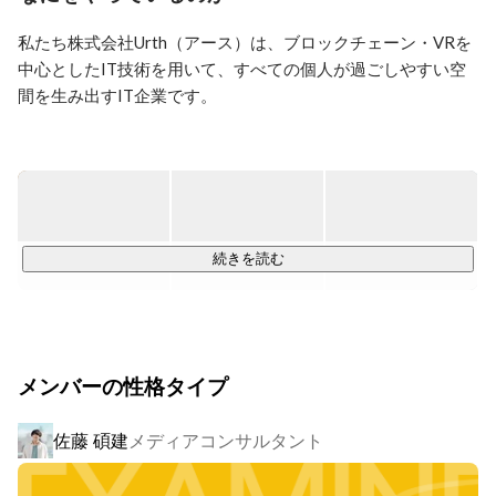
私たち株式会社Urth（アース）は、ブロックチェーン・VRを
中心としたIT技術を用いて、すべての個人が過ごしやすい空
間を生み出すIT企業です。

■事業内容■

・Webサービス開発

建築士や建築デザイナーのプラットフォーム「7kake」を開
発・運営しています。

続きを読む
・VR事業

設計士やデザイナーが手がけた法人向けのVR空間で、新しい
コミュニケーションが行えます。

メンバーの性格タイプ
・NFT／ブロックチェーン事業

建築にブロックチェーン技術を導入するための研究・開発を
行っています。

佐藤 碩建
メディアコンサルタント
■プロダクトラインナップ■
