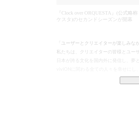
『Clock over ORQUESTA』(公式略称
ケスタ)のセカンドシーズンが開幕
「ユーザーとクリエイターが楽しみなが
私たちは、クリエイターの皆様とユーザ
日本が誇る文化を国内外に発信し、夢と
viviONに関わる全ての人々を幸せにし
2025年度のグループ総売上高は639億
ご利用ユーザー数1,685万人、お取り
15.2万と皆様に支えられ、事業を拡大
さらなる成長のために、電子コミックサー
「GENSEKI」、紙書籍出版レーベル「vi
校」など、新規サービスやコンテンツ