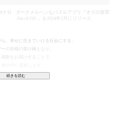
 #クロ
ダークメルヘンなパズルアプリ『オズの原罪
-Sin of OZ-』を2024年3月にリリース
ら、幸せに生きていける社会にする」

ーの皆様の架け橋となり、

感動をお届けすることで、

、世の中に貢献します。

続きを読む
円を突破しました。

扱い作品数209万作品、お取引クリエイター・法人数は
してきました。

ビス「comipo」、クリエイター向けサービス
viON THOTH」、VTuberプロダクション「あおぎり高
の企画・開発に積極的に取り組んでいます。