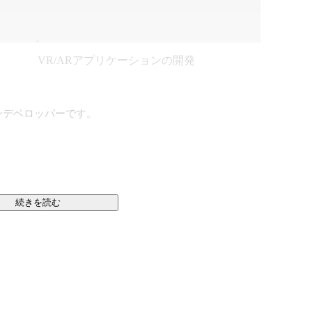
VR/ARアプリケーションの開発
デベロッパーです。

続きを読む
ョンの開発

ら動くエンジニア」
