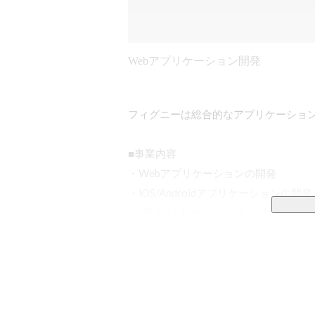
Webアプリケーション開発
フィグニーは総合的なアプリケーション
■事業内容

・Webアプリケーションの開発

・iOS/Androidアプリケーションの開発

・VR/ARを始めとしたxRアプリケーシ
・CG/VFXの制作

・3D/2Dイラスト・グラフィック制作

・静的Webサイト制作

・IT/技術コンサル

・法人エンジニア研修サービス「みずか