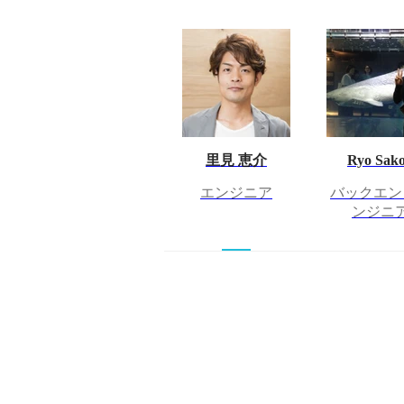
里見 恵介
Ryo Sak
エンジニア
バックエン
ンジニ