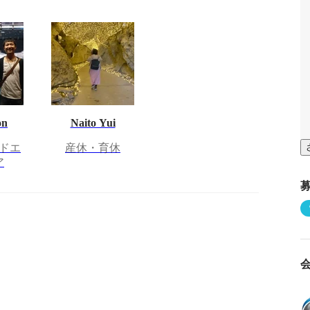
on
Naito Yui
ドエ
産休・育休
ア