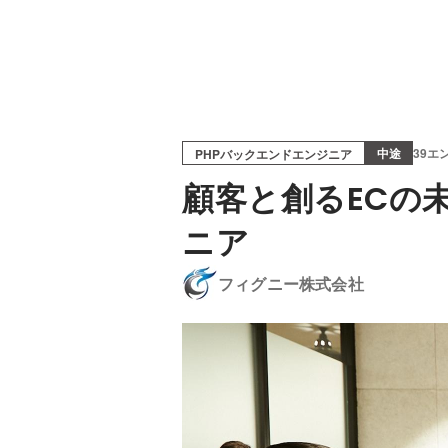
中途
39エ
PHPバックエンドエンジニア
顧客と創るECの
ニア
フィグニー株式会社