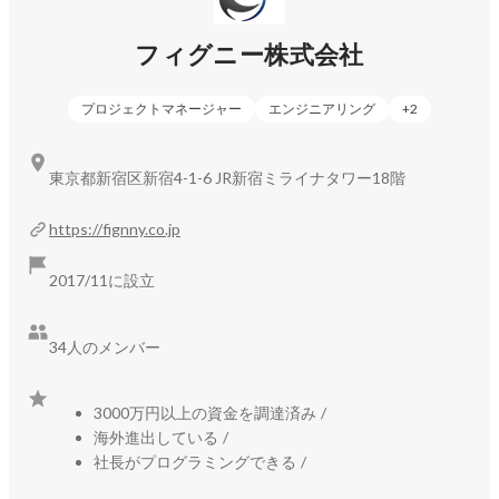
✅ 事業拡大フェーズのベンチャー企業

━━━━━━━━━━━━━━━━━╋

フィグニー株式会社
仕事紹介の前に、僕が大事にしていることをお話させてくだ
さい。 

プロジェクトマネージャー
エンジニアリング
+
2
僕は文系ながら、オンラインゲームを作りたい一心でプログ
東京都新宿区新宿4-1-6 JR新宿ミライナタワー18階
ラマーになりました。

エンジニアとして17年のキャリアを持つ、叩き上げのプログ
https://fignny.co.jp
ラマーです。 

全業務分野にコーディングレベルで関わることができます。

2017/11に設立
Webインフラ、サーバーサイド、フロントエンド、モバイル
34人のメンバー
アプリ、デスクトップアプリ、3DCG、xR、ブロックチェー
ンまで、あらゆる分野で手腕を発揮し、10種類以上のプログ
ラミング言語を操ります。

3000万円以上の資金を調達済み
/
海外進出している
/
その上で、自分と同じような「幅広く強い技術者」組織を作
社長がプログラミングできる
/
るために会社を立ち上げました。 
