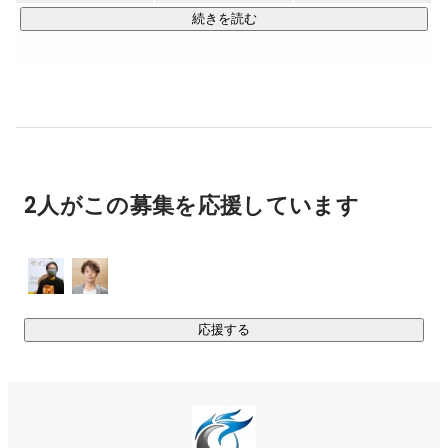
続きを読む
こうゆう感じです。

はじめまして。

フィグニー株式会社、代表の里見です。

HPもどうぞ御覧ください。

https://fignny.co.jp

どうぞよろしくお願いします。
当社は、Webアプリ、モバイルアプリ、VR/AR、ゲームな
ど、開発において自社開発、請負開発共に多岐にわたる事業
を展開しています。

21歳～47歳まで約40名が在籍しています。

2人がこの募集を応援しています
業界内でもこう評価されることが多い「当社の強み」をシン
プルにまとめると、こんな特徴があります。

╋━━━━━━━━━━━━━━━

＼フィグニーの5つの強み／　

応援する
✅ 少数精鋭・高裁量・幅広い技術領域

✅ 9割が技術職、国際色豊かなメンバー

✅ 企画から運用まで社内一貫体制

✅ エンジニア出身社長の技術理解
