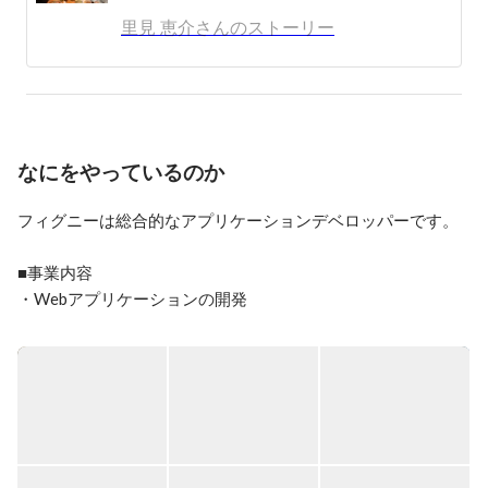
います。

里見 恵介さんのストーリー
何か特定の言語に強く執着したりは無くて、必要なら古
い言語も最新技術も試すし、解決手法の１つと考えてま
す。

元々数学は苦手で文系出身でしたが、どうせ働かねば
ならないのならコンピュータの世界で生きていきたいと
なにをやっているのか
思い情報系の学校で学び、プログラミングコンテストで
受賞したのをきっかけに東京へ出てきました。

フィグニーは総合的なアプリケーションデベロッパーです。

今は会社を経営しているため、コーディングの時間がな
■事業内容

かなか取れないのが悩みです汗

・Webアプリケーションの開発

仕事をしていて大事にしてる価値観はいくつかありま
・iOS/Androidアプリケーションの開発

す。

・VR/ARを始めとしたxRアプリケーションの開発

・どうせジジイになるまでやるのだから、仕事の時間自
・CG/VFXの制作

体を人生の中で有意義なものにしたい

・3D/2Dイラスト・グラフィック制作

・有意義とは「夢中になれる」、「本気になる価値があ
・静的Webサイト制作

る」ということ。

・IT/技術コンサル

・人の想いや価値観は近くにいると遺伝すると思ってい
るので、僕の想いに共感できる人と一緒に働きたい。

・法人エンジニア研修サービス「みずから動くエンジニア」
