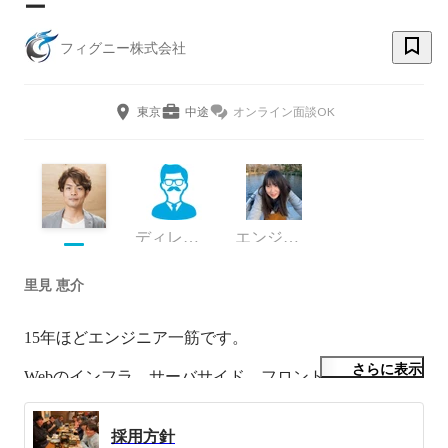
ー
フィグニー株式会社
東京
中途
オンライン面談OK
ディレクター
エンジニア
里見 恵介
15年ほどエンジニア一筋です。

さらに表示
Webのインフラ、サーバサイド、フロントエンド、それ
からiOS,Android,デスクトップアプリ、3DCG,xR、ブロ
ックチェーンなどあらゆるカテゴリでプログラマーとし
採用方針
て働いてきたので、文字通りフルスタックだと自負して