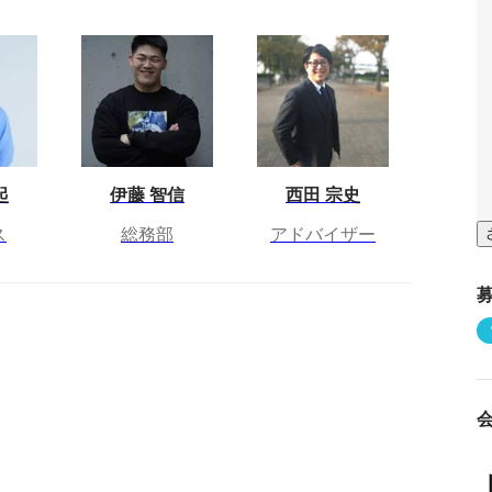
起
伊藤 智信
西田 宗史
ス
総務部
アドバイザー