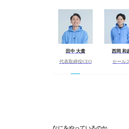
田中 大貴
西岡 和
代表取締役CEO
セール
なにをやっているのか