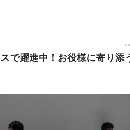
o
スで躍進中！お役様に寄り添
集