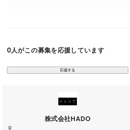
②グロースハック支援

HADOは、集客を自社で行なっている珍しい企業です。

その理由は代表の田中が現役のマーケターであり、マーケテ
ィング業務を完全内製化しているため。

そのノウハウを活かして、企業の集客課題を解決していま
す。

0人がこの募集を応援しています
③美容バーチャルインフルエンサー事業

TikTok上で美容領域に特化したバーチャルインフルエンサー
応援する
を運営しています。

独自のSNSマーケティングノウハウを活かしてファンを獲得
し続け、現在総フォロワー数は160万人を超えています。
株式会社HADO