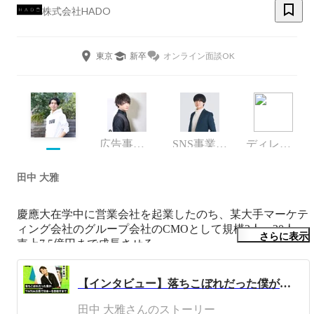
株式会社HADO
東京
新卒
オンライン面談OK
広告事業部長
SNS事業部長
ディレクター
田中 大雅
慶應大在学中に営業会社を起業したのち、某大手マーケテ
ィング会社のグループ会社のCMOとして規模2人→20人、
さらに表示
売上7.5億円まで成長させる。

その後、マーケティングを基軸にしたさまざまな事業を作
り続けたいと言う想いからHADOを創業。

【インタビュー】落ちこぼれだった僕が、TikTok広告で日本一を目指すまで。
”22世紀のマーケティング会社を作る”というパーパスを達
田中 大雅さんのストーリー