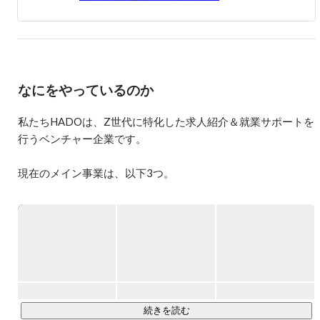
成するべく

誰もが事業家になれるマーケティングファームを現在作っ
ています。

まずはTikTokという急成長中のドメインに張り、”TikTok
といえばHADO”というポジションを取りに行きます。
なにをやっているのか
私たちHADOは、Z世代に特化した求人紹介＆就業サポートを
行うベンチャー企業です。

現在のメイン事業は、以下3つ。

①Z世代キャリア支援

20代の若手に特化した人材紹介事業を行っています。

大学卒業後何らかの理由で就職できなかった既卒・フリータ
ーの方や、就職したものの短期間での離職となってしまった
第二新卒の方を中心に、

「オーダーメイド型のキャリアカウンセリング」を行い、就
業決定まで徹底サポートしています。

続きを読む