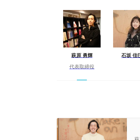
萩原 勇輝
石坂 佳
代表取締役
【
歴
萩