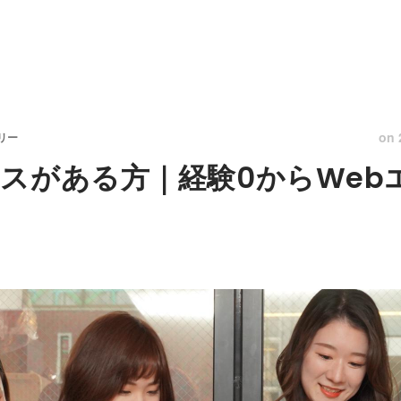
on
リー
スがある方｜経験0からWeb