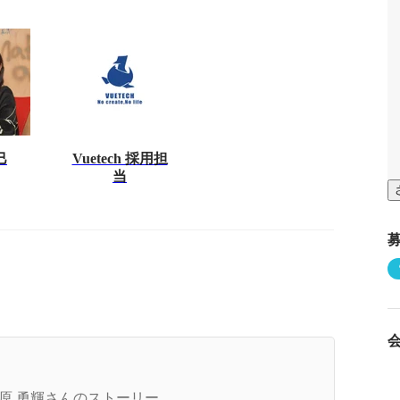
巳
Vuetech 採用担
当
代表インタビュー】「Not Limited By Career（学
・経歴にとらわれない）」というビジョンを掲げ
原 勇輝さんのストーリー