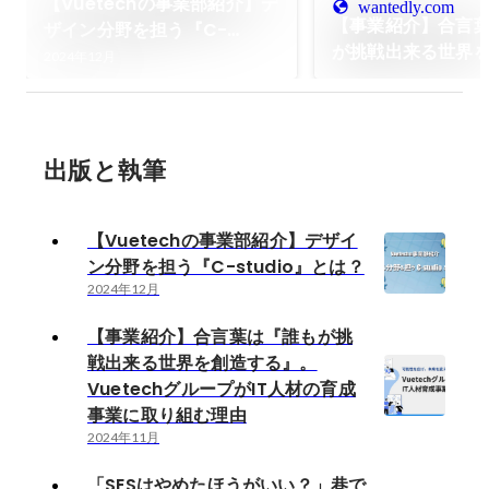
【Vuetechの事業部紹介】デ
wantedly.com
【事業紹介】合言
ザイン分野を担う『C-
が挑戦出来る世界
studio』とは？
2024年12月
る』。Vuetechグ
人材の育成事業に
由
出版と執筆
【Vuetechの事業部紹介】デザイ
ン分野を担う『C-studio』とは？
2024年12月
【事業紹介】合言葉は『誰もが挑
戦出来る世界を創造する』。
VuetechグループがIT人材の育成
事業に取り組む理由
2024年11月
「SESはやめたほうがいい？」巷で