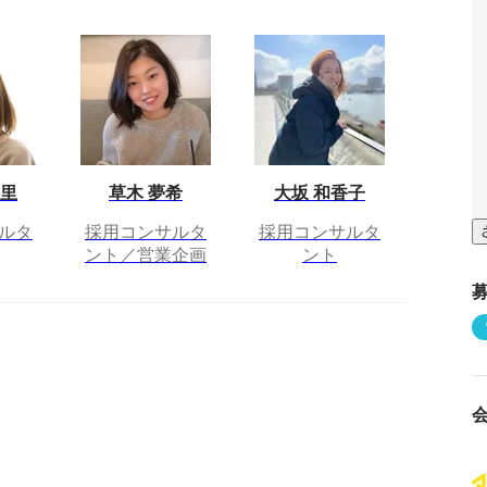
香里
草木 夢希
大坂 和香子
ルタ
採用コンサルタ
採用コンサルタ
ント／営業企画
ント