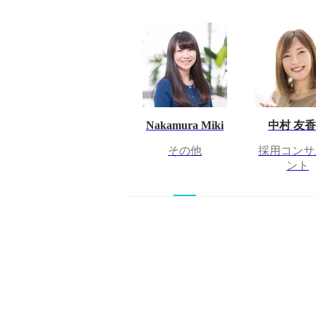
Nakamura Miki
中村 友
その他
採用コンサ
ント