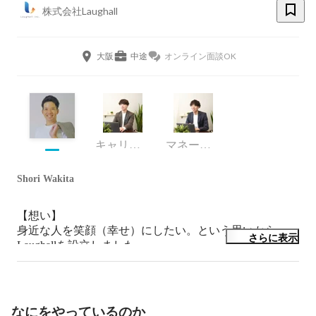
株式会社Laughall
大阪
中途
オンライン面談OK
キャリアアドバイザー
マネージャー
Shori Wakita
【想い】

身近な人を笑顔（幸せ）にしたい。という思いから
さらに表示
Laughallを設立しました。

悪い部分を正すのでなく個性を活かし、より最適な雇用
を生み出したいと考えております。

『御多笑』笑顔の源になる存在で、笑顔を提供できるよ
う尽くします。

なにをやっているのか