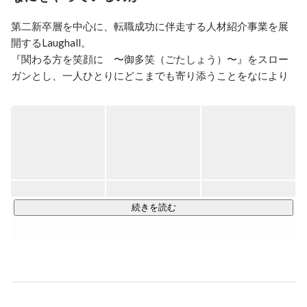
【キャリア】

第二新卒層を中心に、転職成功に伴走する人材紹介事業を展
2019年1月より計250名以上のキャリア支援を成功

開するLaughall。

『自分の人生軸を定める』ことにフォーカスし、志向性
に寄り添い転職した先の人生を見据えての

『関わる方を笑顔に　〜御多笑（ごたしょう）〜』をスロー
キャリア支援を行っております。

ガンとし、一人ひとりにどこまでも寄り添うことをなにより
第二新卒を中心に、20〜30代の支援を得意としておりま
大切にしています。

す！

転職は人生の大きなターニングポイント。だからこそ私たち
コンサル職／営業職／販売職／エンジニア職　等

が関わることでお客さまの人生を好転させ、笑顔にすること
に一切の妥協はありません。

【趣味】

野球（草野球チーム運営）

ゴルフ（年2回100人規模のゴルフコンペ主催）
▍人生の軸を見つけるサポート

￣￣￣￣￣￣￣￣￣￣￣￣￣￣

続きを読む
他社の初回面談は30分〜1時間で終わることも多いなか、じ
っくり2時間ほどかけてヒアリング。自身の強みやワクワクす
ること、転職で叶えたいことなど「人生の軸」を見つけるこ
とで、企業との真のマッチングを図ります。求職者の自己分
析が不足した状態では、思い描いていた仕事内容や働き方と
乖離が生まれたり、早期退職につながってしまうからです。
