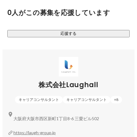
ゴールは入社してもらうことではなく、転職を通して人生が
0人がこの募集を応援しています
豊かになることなのです。

▍入社後のフォローアップも徹底

応援する
￣￣￣￣￣￣￣￣￣￣￣￣￣￣￣

入社までのフォローアップは言うまでもありませんが、入社
後も定期的にヒアリングを行います。入社前の認識とずれは
ないか、人間関係はうまくいっているかなど、今の環境にや
りがいや喜びを見出せているか最後まで見守り、サポートし
ます。

株式会社Laughall
▍少人数制でクオリティを担保

￣￣￣￣￣￣￣￣￣￣￣￣￣￣

キャリアコンサルタント
キャリアコンサルタント
+
8
大手人材紹介会社では時に100名ほど担当することもありま
すが、Laughallでは一人のキャリアアドバイザーが担当する
のは月間で最大20名まで。数より質を重視し、プロとして一
大阪府大阪市西区新町1丁目8-6 三愛ビル502
人ひとりに本心から向き合うため少人数制を貫いています。

https://laugh-group.jp