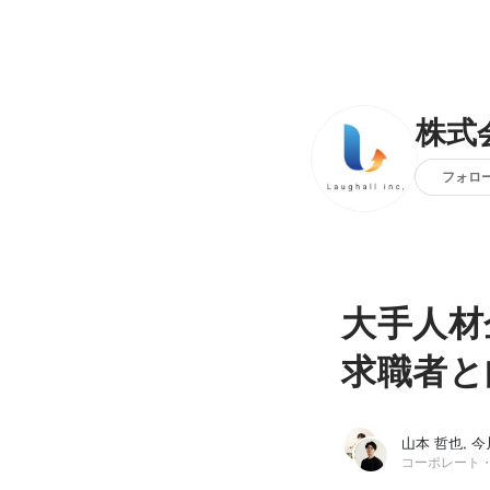
株式会
フォロ
大手人材
求職者と
山本 哲也, 今