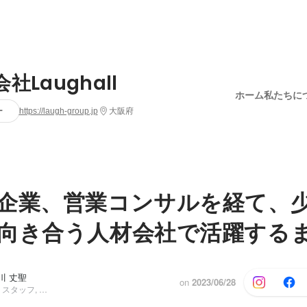
社Laughall
ホーム
私たちに
ー
https://laugh-group.jp
大阪府
企業、営業コンサルを経て、
向き合う人材会社で活躍する
川 丈聖
on
2023/06/28
コーポレート・スタッフ, マネージャー