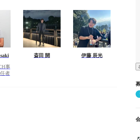
saki
斎田 開
伊藤 辰光
CH事
責任者