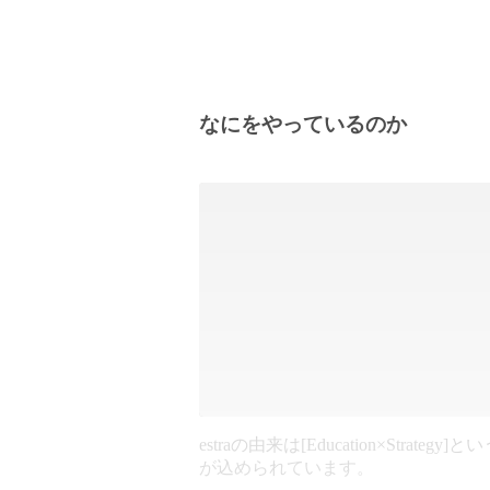
なにをやっているのか
estraの由来は[Education×Strategy]
が込められています。