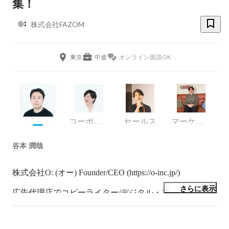
集！
株式会社FAZOM
東京
中途
オンライン面談OK
コーポレート・スタッフ
セールス
マーケティング
谷本 潤哉
株式会社O: (オー) Founder/CEO (https://o-inc.jp/)

さらに表示
広告代理店でコピーライター/デジタル・プランナーを
経験後、株式会社O: を起業。

サラリーマン時代も、起業してからも、チームづくりに