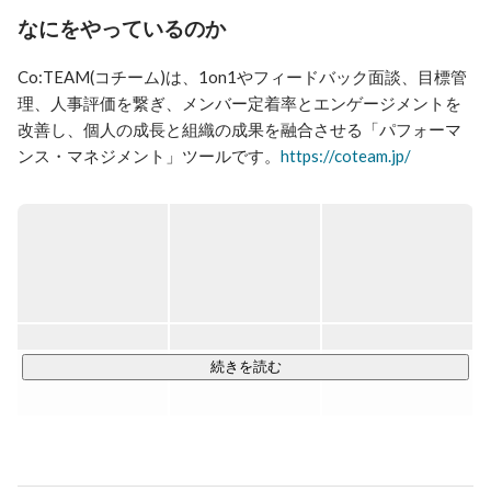
失敗してきた経験から、組織のエンゲージメントを育成
なにをやっているのか
する「Co:TEAM」というサービスを展開中。

https://coteam.jp/

Co:TEAM(コチーム)は、1on1やフィードバック面談、目標管
経営陣・マネージャー・同僚との「高頻度 & オープ
理、人事評価を繋ぎ、メンバー定着率とエンゲージメントを
ン」な対話により、継続的にパフォーマンスを高めて、
改善し、個人の成長と組織の成果を融合させる「パフォーマ
楽しく成果をあげられるチームをもっとこの国に増やし
ンス・マネジメント」ツールです。
https://coteam.jp/
ていきたいと思っています。
パフォーマンス・マネジメントは日本ではまだ浸透していま
せんが、2014年にadobe社が体系化してから、北米中心に加
速的に導入が進みつつありFortune500の30%が導入してい
る、「NextOKR」とも呼べる最先端のマネジメント手法で
す。※「ノーレイティング」と呼ばれることもあります。

チームに発生する様々なズレを「マネジメント・HR・ヘルス
続きを読む
ケア」の各データから検知し、周囲の人たちが今困っている
メンバーをサポートしやすくし、モチベーションや一体感を
生み出します。
