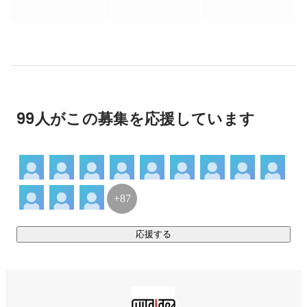
【wild ideaからの願い】

入社いただいた現メンバーの多くは

・社長の理念や優しさに共感して一緒に働きたいと思ったか
ら

・金銭面では他社の方が良いオファーだったけど、働く環
境・ワークライフバランスを考えるなら圧倒的にwild ideaだ
った

99人がこの募集を応援しています
などの理由からwild ideaを選んで入社してくれました！

弊社代表の福田の根底にある考え方、それは「どれだけの人
を深く幸せにできるか」というもの。

あなたにも幸せなエンジニア人生を送っていただけるような
+87
キッカケを、このWantedlyから作ることができれば嬉しいで
す。

応援する
【wild ideaが展開する事業】

●SE事業

弊社メインとなる事業。ReactやGOなどの最新の言語を扱う
案件からEC系、アプリ開発など様々な案件があります。
