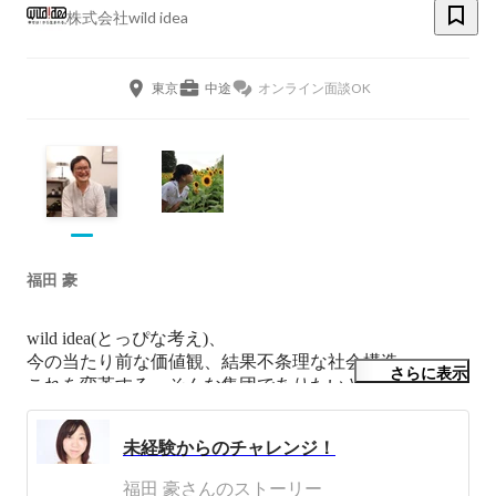
株式会社wild idea
東京
中途
オンライン面談OK
福田 豪
wild idea(とっぴな考え)、

今の当たり前な価値観、結果不条理な社会構造、

さらに表示
これを変革する、そんな集団でありたいと思っていま
す。

そのためには極めて、地道で地味な事を行う必要があり
未経験からのチャレンジ！
ます。

その相反する価値観を持ったて様々なワイルドアイデア
福田 豪さんのストーリー