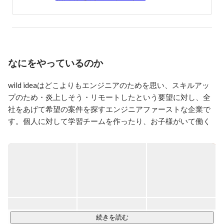
を形にしていきたい。

そう考えています。
なにをやっているのか
wild ideaはどこよりもエンジニアのためを思い、スキルアッ
プのため・炎上しそう・リモートしたという要望に対し、全
社をあげて希望の案件を探すエンジニアファーストな企業で
す。個人に対して学習チームを作ったり、お子様がいて働く
ことが難しい方にはベビーシッターの支援を行ったりと、エ
ンジニアが楽しく、そして成長できるような環境を提供しま
す！

もちろん、最近噂で聞くような家電量販店やケータイショッ
プなどエンジニアに関係ない仕事に就かせるようなことはし
ません。

続きを読む