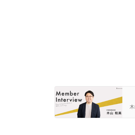
【
数
木
代
後