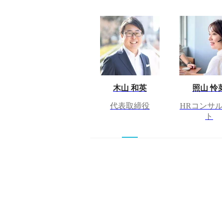
木山 和英
照山 怜
代表取締役
HRコンサ
ト