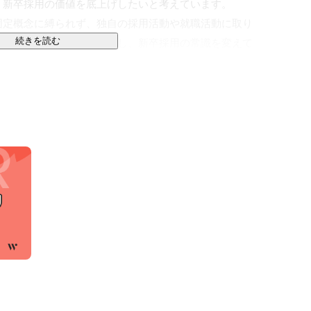
新卒採用の価値を底上げしたいと考えています。

固定概念に縛られず、独自の採用活動や就職活動に取り
続きを読む
いサービスを次々と生み出し、新卒採用の常識を変えて
用の世界は、もっと良いものにできる。

TO」

るサービス。それが「MARUTTO」です。60を超える
契約を結び、各社の特徴あるサービスを組み合わせ、企
ューションを設計・提案します。採用ターゲット設定、
定フォローまで。自社サービスにこだわらないフラット
用成功を支援します。
