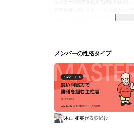
ホルダーの境界を超えて課題を解決し、
新卒採用に関わるすべての企業や人が
組める。そんな世界観を実現する新し
いく。

これが、私たちのビジネスです。新卒採
ヒトツメが変えていきます。

メンバーの性格タイプ
▍事業内容

￣￣￣￣￣￣￣￣￣￣

①採用に、Innovationを。

採用コンサルティングサービス「MARUT
新卒採用の課題、難題をまるっと解決す
新卒領域のサービス会社とパートナー
業ごとの課題に応じた個社最適なソリ
木山 和英
代表取締役
採用手法の策定、選考フロー構築、内
な視点からベストな選択肢を提示し、採