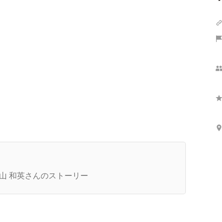
さらに表示
代表インタビュー】「担当社数800社、入社支援
3000人超え」日本トップクラスの支援実績を誇る
山 和英さんのストーリー
表木山が仕掛ける、人材業界の新たな仕組みと今
のビジョンについて