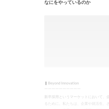
なにをやっているのか
▍Beyond Innovation

￣￣￣￣￣￣￣￣￣￣

新卒採用というマーケットにおいて、
るために。私たちは、企業や就活生、