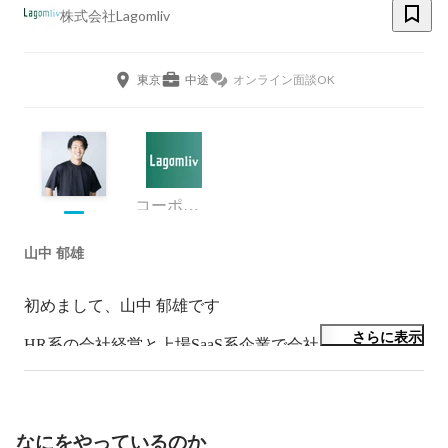
株式会社Lagomliv
東京
中途
オンライン面談OK
コーポレート・スタッフ
山中 郁雄
初めまして、山中 郁雄です

さらに表示
HR系の会社経営と上場SaaS系企業で会社員のパラレル
ワーカー

株式会社Lagomliv代表取締役→成長企業特化のキャリア
支援

株式会社プレイド→CX Platform 

なにをやっているのか