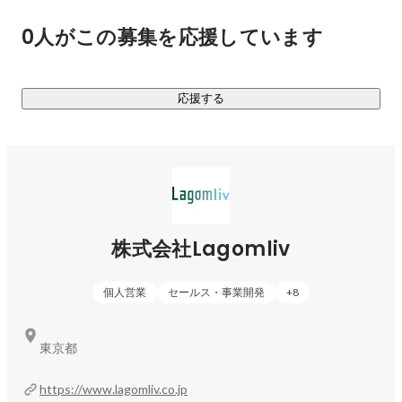
最適な人生を選び取るための過程にあるキャリアや転職の支
0人がこの募集を応援しています
援を行います。

その中で特にキャリアの土台となる20代から30代のキャリア
と転職の支援に特化しております。今後のキャリアに不安や
応援する
悩みをもったり、次のキャリアステップをどうするべきか考
えたりすると思います。

そんな時に自分と似たような経歴を先に歩んだ人にキャリア
や転職の相談をすることができることによって、今までにな
かった新しい選択やきっかけを提供できると思っています。

実際に経験した人から話を聞いたり、その人に相談するに越
したことはない。

株式会社Lagomliv
□Lagomliv.careerの特徴

個人営業
セールス・事業開発
+
8
①自分と似たような経歴を先に歩んだ人にキャリア、転職の
相談ができる

②自らキャリア、転職の相談者を選ぶことができる

東京都
③弊社独自の審査基準を通過した各業界で管理職以上の経験
を積んだcareer changer（キャリアアドバイザー）のみが在籍
https://www.lagomliv.co.jp