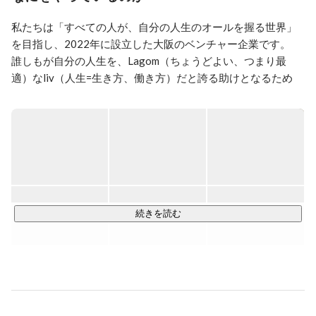
▼経歴

私たちは「すべての人が、自分の人生のオールを握る世界」
大学時に独立系ファイナンシャルプランナーとして個人
事業主で2年活動、大学を卒業後、株式会社ネオキャリ
を目指し、2022年に設立した大阪のベンチャー企業です。

アに新卒で就職。採用コンサルティングの部署に配属と
誰しもが自分の人生を、Lagom（ちょうどよい、つまり最
なり、中小企業向けに1年半営業を行う。1年目は新規営
適）なliv（人生=生き方、働き方）だと誇る助けとなるため
業で新人賞受賞、2年目はリーダーとして1名をマネジメ
に、新たなきっかけを提供し続けられる企業を目指してまい
ント。その後、子会社のUnistyle株式会社に異動とな
ります。

り、外資・大手向け営業で営業責任者として予実管理、
営業戦略立案、5名ほどのマネジメント、採用などを2年
◆展開しているサービス

半行う。その後転職し、株式会社irodasに執行役員とし
て入社。営業組織の立ち上げ、人材紹介ビジネスの基盤
￣￣￣￣￣￣￣￣￣￣

作りに従事。1年後、取締役に就任し経営戦略・経営計
PERSONAL(個人) / ORGANISATION(組織) / SPACE(場所) の3
画の策定や、組織人事戦略、新卒中途採用、営業戦略、
つの観点から事業を展開しており、現在はキャリア支援事業 / 
PMなどの幅広く管掌。今は会社のガバナンス強化、業
DX化支援事業 / ライフスタイル事業などを行っております。

続きを読む
務改善DX化などに従事。入社時から現在に至るまで売
上10倍、従業員10倍、会員数10倍、クライアント数10倍
その中で、現在のメイン事業は「Lagomliv.career」。

の規模まで事業拡大。現在は株式会社Lagomlivを立ち上
「20代から30代のキャリア」を支援する転職支援事業になり
げ代表取締役としてHR事業を運営しつつ、同時に会社
員として株式会社プレイドに所属しCX Platform KARTE
ます。

の運営や導入支援などセールスディベロップメント業務
を行なっている。
□Lagomliv.careerとは
