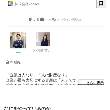
株式会社2peace
大阪
中途
オンライン面談OK
SES事業部責任者
金本 成録
「企業は人なり」「人は財産なり」

企業が最も大切にする資産は「人」です。

さらに表示
前向きに企業に対して提案、お役立ちできるよう頑張っ
ています❗️

次の時代を創る人財を。
なにをやっているのか