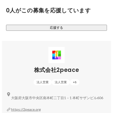
ます。また製造業の転職支援も積極的に取り組んでおり、大
0人がこの募集を応援しています
手製造会社から地方の町工場まで幅広く取り扱っています。

「人財派遣」

応援する
関西を中心に幅広く対応しています。特に製造／販売／営業
／事務といった安定した継続的な仕事に強く、就職後も徹底
した伴走サポートを行います。

「HRコンサルティング」

条件だけでは差別化できない企業を中心に、採用の「見える
化」を基準に採用につながるコンサルティングを行っていま
株式会社2peace
す。MVVの再設定から、労務環境の改善、人事評価制度の設
定まで、人財紹介会社の領域を超えて伴走支援を行なってい
法人営業
法人営業
+
8
ます。

「インターン生の採用」

大阪府大阪市中央区南本町二丁目1－1 本町サザンビル606
新卒採用支援を行いながら、自社のインターン生採用も取り
入れています。企業には社員が、学生にはインターン生がア
https://2peace.org