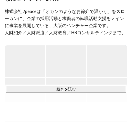
株式会社2peaceは「オカンのようなお節介で温かく」をスロ
ーガンに、企業の採用活動と求職者の転職活動支援をメイン
に事業を展開している、大阪のベンチャー企業です。

人財紹介／人財派遣／人財教育／HRコンサルティングまで、
人に関わるあらゆる悩みを解決します。

「無資格・未経験」でも社会参画できる仕組みを作り出し、
採用市場の変化と、採用現場の動向をしっかりと捉え、企業
も働く人も前向きに社会貢献ができる世の中を、人財事業を
通じて創出していきます。

【事業内容】

続きを読む
「人財紹介」

全国求人案件数２００００件。求職者エントリー数１０００
人超／月を取り扱っています。「求職者ファースト」の寄り
添い方で、全国の転職市場を支えます。求職者だけではわか
らないこと、判断しづらいことも、転職までの伴走支援でサ
ポートします。２０代〜４０代の転職を積極的に応援してい