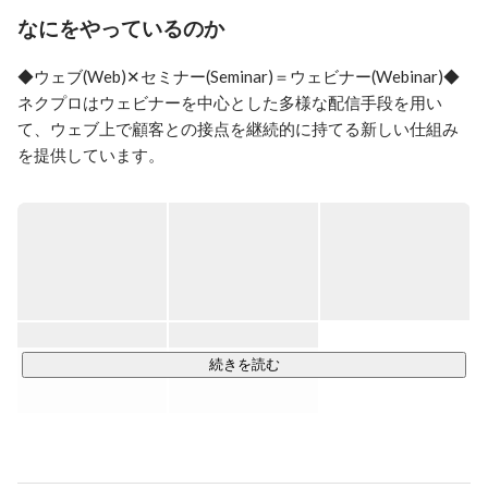
Time Value（生涯価値）を最大化する動画を活用したイ
なにをやっているのか
ンバウンドマーケティングの仕組みを構築。

2022年同社COOに就任。顧客ライフサイクルを活性化
◆ウェブ(Web)✕セミナー(Seminar)＝ウェビナー(Webinar)◆

するウェビナーマーケティングを展開中。

ネクプロはウェビナーを中心とした多様な配信手段を用い
現在はただオンラインでセミナーを行うだけではなく、
て、ウェブ上で顧客との接点を継続的に持てる新しい仕組み
ウェビナーを通して新たな価値を提供することを目指し
を提供しています。

て活動しています。

ウェビナーという、まだ未完成な業界を一緒に作り上げ
◆ウェビナーとは

ていきたい！といったような挑戦心のある方と一緒に働
コロナ禍で一度は耳にしたことがある方も多いのではないで
きたいと思っています。
しょうか。

ウェビナーとは、簡単に言うとWeb上で行うイベント（展示
会、セミナー、講演、説明会）のことです！

オンライン上で行うため人との接触を避けられるだけでな
く、開催場所に足を運ぶ必要がなく場所の制約を受けず、今
続きを読む
まで届かなかった潜在顧客の開拓や育成を効果的に行う事が
可能です。

さらにオンライン上で全て完結することが可能なので、もち
ろんコストも抑えられますが、何よりもITの力を使って全く