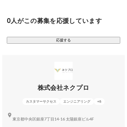
新しい情報伝達手段、顧客との接点づくりができるようにな
ります。

0人がこの募集を応援しています
◆ネクプロが提供するウェビナーを利用した際の5つのメリッ
ト

応援する
1. どこからでも発信、どこからでも参加でき、参加や集客が
しやすいこと

→ネット環境があればいつでもどこからでも参加が可能なの
で、集客のハードルはとても低くなります。

2. 申込受付から配信、結果分析までオンラインで自動化する
ことで業務の全てがシステム化

株式会社ネクプロ
→弊社のサービスでは申し込み開始から配信完了、アンケー
トやその後の分析まで一貫してサポートをします。特に企業
カスタマーサクセス
エンジニアリング
+
8
が開催するイベントは開催して終わりではなく、そこから契
約や売上など何かを得る目的があります。映像の配信で終わ
らず、その先の目的までトータルで支援することができま
東京都中央区銀座7丁目14-16 太陽銀座ビル4F
す。
