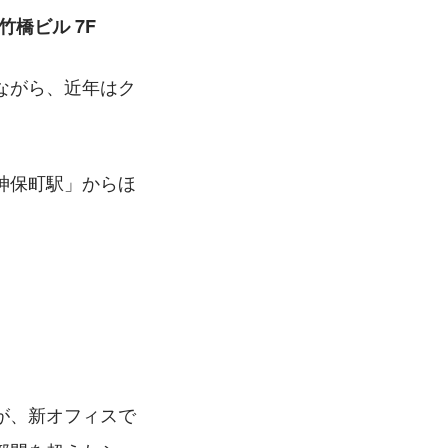
竹橋ビル 7F
ながら、近年はク
神保町駅」からほ
。
が、新オフィスで