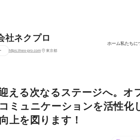
会社ネクプロ
ホーム
私たちに
ー
https://nex-pro.com
東京都
迎える次なるステージへ。オ
コミュニケーションを活性化
向上を図ります！