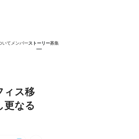
ついて
メンバー
ストーリー
募集
フィス移
し更なる