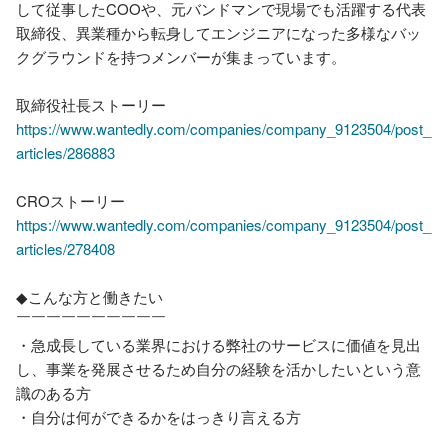
して従事したCOOや、元バンドマンで現場でも活躍する代表
取締役、異業種から転身してエンジニアになった多様なバッ
クグラウンドを持つメンバーが集まっています。

https://www.wantedly.com/companies/company_9123504/post_
articles/286883
https://www.wantedly.com/companies/company_9123504/post_
articles/278408
◆こんな方と働きたい

￣￣￣￣￣￣￣￣￣￣

・急成長している業界における弊社のサービスに価値を見出
し、事業を発展させるため自分の経験を活かしたいという意
識のある方

・自分は何ができるかをはっきり言える方
