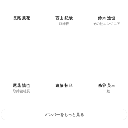
長尾 風花
西山 紀哉
鈴木 進也
取締役
その他エンジニア
尾花 慎也
遠藤 拓巳
糸谷 英三
取締役社長
一般
メンバーをもっと見る