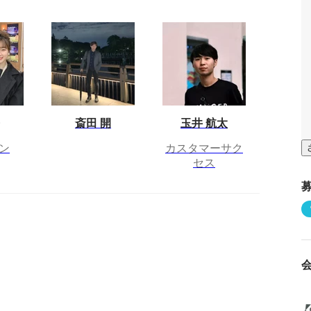
斎田 開
玉井 航太
ン
カスタマーサク
セス