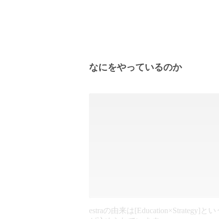
なにをやっているのか
estraの由来は[Education×Strategy]