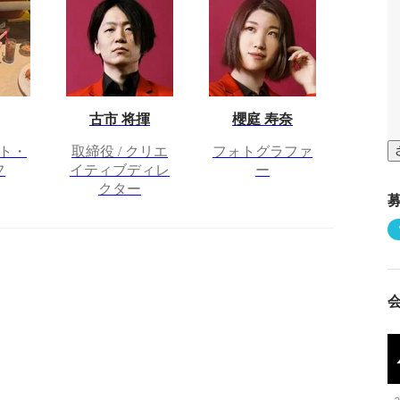
古市 将揮
櫻庭 寿奈
ト・
取締役 / クリエ
フォトグラファ
フ
イティブディレ
ー
クター
さらに表示