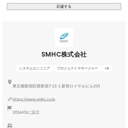
◾️スタートアップ支援 / Lean startup

応援する
======================

・APP開発：ハイブリッド開発

・ECサイト構築：ECV-CUBE、Shopify、スクラッチ開発

・ノーコード開発：Bubble、ChatGPTの組み合わせ

・最先端技術導入

◾️自社サービス / Melodis

SMHC株式会社
======================

・医療ツーリズム予約代行：日本国内医療施設の連携、カス
システムエンジニア
プロジェクトマネージャー
+
8
タマーサポートサービス

・移住支援コンサル：日本国内の専門チームとの連携で、投
東京都新宿区西新宿7-21-1 新宿ロイヤルビル201
https://www.smhc.co.jp
2016/05に設立