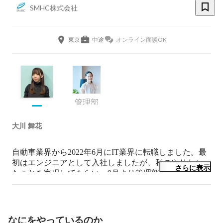
SMHC株式会社
東京
中途
オンライン面談OK
管理部
大川 舞花
自動車業界から2022年6月にIT業界に転職しました。最
初はエンジニアとして入社しましたが、私のやりたかっ
さらに表示
たことを実現してもらい、9月より管理部経営企画担当
に配属になりました。

SMHCの魅力をコンテンツ化し発信することで会社の文
化を浸透させることが私のミッションです。

🌱🕊️ 採用・広報・社内企画 
なにをやっているのか