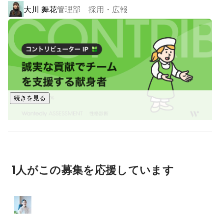
大川 舞花
管理部 採用・広報
3分で分かる“SMHCの魅力”をご紹介します！(会社の雰囲気が
分かるショートムービーになっておりますので、ぜひご覧い
https://youtu.be/v_OY9-2reCQ
※新宿区しごと図鑑より引用

【SMHCのメイン事業をご紹介！】

デジタル技術の活用による既存事業のバリューアップ

続きを見る
さらに、業界のビジネスモデル変革を加速させ

“IT×医療”で新たなサービスの創出を目指しています。

◾️SI事業 / System Integration

要害 理恵
管理部
======================

・システム開発：基幹システムからモダン技術開発など

1人がこの募集を応援しています
・インフラ構築：サーバー構築、クラウド構築、ネットワー
ク構築、M365カスタマーサポート支援

・PMO専門：レガシーシステムのDX化、支援
