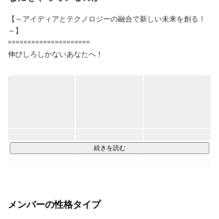
【～アイディアとテクノロジーの融合で新しい未来を創る！
～】

=====================

伸びしろしかないあなたへ！

SMHCでは本気でエンジニアになるための『文化・環境』が
揃っています。

また、未経験者を育成してきた数多くのデータベースを基
に、エンジニア一人ひとりのキャリアパスを組み立てから育
成までを一気通貫で応援します！

エンジニアキャリアを実現したい方、SMHCは「名もなき挑
続きを読む
戦者」を全力でサポートします！

下述に他社にはないSMHCの魅力を綴っておりますので、ぜ
ひ最後までご覧ください！

メンバーの性格タイプ
=====================

【会社説明動画はコチラ！】
