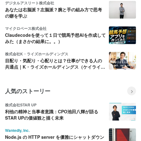
デジタルアスリート株式会社
あなたは右脳派？左脳派？腕と手の組み方で思考
の癖を学ぶ
マイクロベース株式会社
Claudecodeを使って１日で競馬予想AIを作成して
みた（まさかの結果に。。）
株式会社K・ライズホールディングス
目配り・気配り・心配りとは？仕事ができる人の
共通点｜K・ライズホールディングス（ケイライ
ズ)
人気のストーリー
株式会社STAR UP
利他の精神と当事者意識：CPO池田八輝が語る
STAR UPの価値観と描く未来
Wantedly, Inc.
Node.js の HTTP server を優雅にシャットダウン