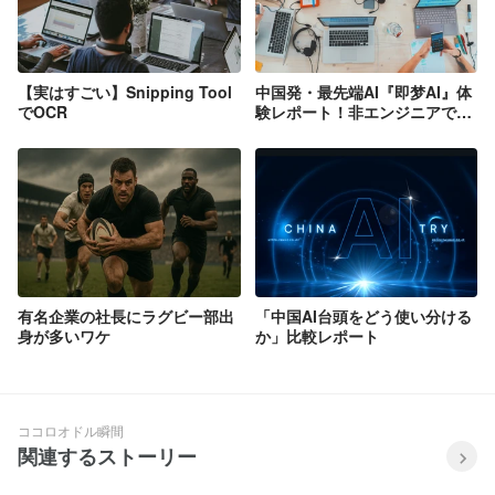
【実はすごい】Snipping Tool
中国発・最先端AI『即梦AI』体
でOCR
験レポート！非エンジニアでも
できるデジタルヒューマン生成
有名企業の社長にラグビー部出
「中国AI台頭をどう使い分ける
身が多いワケ
か」比較レポート
ココロオドル瞬間
関連するストーリー