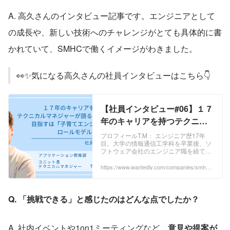
A. 高久さんのインタビュー記事です。エンジニアとして
の成長や、新しい技術へのチャレンジがとても具体的に書
かれていて、SMHCで働くイメージがわきました。
👀✨気になる高久さんの社員インタビューはこちら👇
【社員インタビュー#06】１７
年のキャリアを持つテクニカ
ルマネジャーが語るSMHCの
プロフィールT.M： エンジニア歴17年
目。大学の情報通信工学科を卒業後、ソ
魅力！目指すは「子育てエン
フトウェア会社のエンジニア職を経て、
ジニア」のロールモデル | 社員
友人と起業。フリーエンジニアとして、
大手通信会社や総合商社の業務系システ
https://www.wantedly.com/companies/smhc/p
インタビュー
ost_articles/914531
ム開発に従...
Q. 「挑戦できる」と感じたのはどんな点でしたか？
A. 社内イベントや1on1ミーティングなど、
意見や提案が