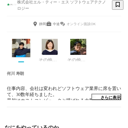
株式会社エル・ティー・エス ソフトウェアテクノ
ロジー
静岡
中途
オンライン面談OK
その他エンジニア
その他エンジニア
何川 寿朗
仕事内容、会社は変われどソフトウェア業界に席を置い
て、30数年経ちました。

さらに表示
最初はホストコンピュータと呼ばれる大型コンピュータ
のオペレーション作業から入りました。まだWindowsが
存在しない時代です・・・。
なにをやっているのか