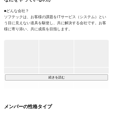
■どんな会社？

ソフテックは、お客様の課題をITサービス（システム）とい
う目に見えない道具を駆使し、共に解決する会社です。お客
様に寄り添い、共に成長を目指します。

■特徴は？

静岡県は製造業が盛んな土地です。そんな製造業を中心とし
た、業務システムの開発を得意としています。

中でも、大手自動車部品メーカー様とは、基幹システムの開
発に始まり、お客様のシステム全般の運用保守を行なう、シ
ステムセンターの運営を一任されています。

「自分が生んだシステムを、時代の変化に合わせ育てる。」
続きを読む
そんな仕事のやり方もあります。

自ら育てたシステムは痒いところにも手が届く、お客様にも
「わかってるね！」と言っていただける信頼感・安定感を提
供します。

メンバーの性格タイプ