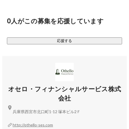
Webサイトやアプリなどを作るエンジニアとして活躍できま
す。

・Webサイトのデザイン/コーディング

0人がこの募集を応援しています
・業務系システム開発

・ECサイトの開発

・業務システムの開発

応援する
・スマホアプリの開発　など

・・・・・

【オセロとは】

私たちは兵庫で20年以上賃貸仲介のミニミニFC（現在13店
舗）を運営する不動産会社シティネット(株)が出資母体とな
オセロ・フィナンシャルサービス株式
り、管理する物件の家賃管理や生活クレーム対応を行う会社
会社
として事業を開始いたしました。

兵庫県西宮市北口町1-12 塚本ビル2Ｆ
不動産管理業も含め、近年どの業界でもIT化が進んでいます
が、その需要とは逆に年々不足している "エンジニア" をきち
http://othello-ses.com
んと自社で育成し、IT化の波に乗れるよう、エンジニア採用