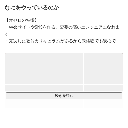
なにをやっているのか
【オセロの特徴】

・WebサイトやSNSを作る、需要の高いエンジニアになれま
す！

・充実した教育カリキュラムがあるから未経験でも安心で
す！

・お仕事をレベルアップさせれば大幅な年収アップが見込め
ます！

当社は未経験でも安心な「充実したカリキュラム」があるの
で、初めてWebエンジニアに挑戦する方の応募も大歓迎で
す！

カリキュラムを学んだ後は、先輩エンジニアと共に実際に開
続きを読む
発のお仕事をいくつか経験していただき、スキルがしっかり
と身についたらデビューです！

【エンジニアデビュー後のお仕事】
