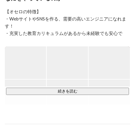
【オセロの特徴】

・WebサイトやSNSを作る、需要の高いエンジニアになれま
す！

・充実した教育カリキュラムがあるから未経験でも安心で
す！

・お仕事をレベルアップさせれば大幅な年収アップが見込め
ます！

当社は未経験でも安心な「充実したカリキュラム」があるの
で、初めてWebエンジニアに挑戦する方の応募も大歓迎で
す！

カリキュラムを学んだ後は、先輩エンジニアと共に実際に開
続きを読む
発のお仕事をいくつか経験していただき、スキルがしっかり
と身についたらデビューです！

【エンジニアデビュー後のお仕事】

Webサイトやアプリなどを作るエンジニアとして活躍できま
す。
