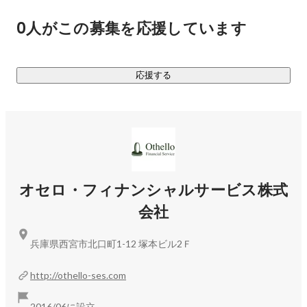
・Webサイトのデザイン/コーディング

0人がこの募集を応援しています
・業務系システム開発

・ECサイトの開発

・業務システムの開発

応援する
・スマホアプリの開発　など

・・・・・

【オセロとは】

私たちは兵庫で20年以上賃貸仲介のミニミニFC（現在13店
舗）を運営する不動産会社シティネット(株)が出資母体とな
オセロ・フィナンシャルサービス株式
り、管理する物件の家賃管理や生活クレーム対応を行う会社
会社
として事業を開始いたしました。

兵庫県西宮市北口町1-12 塚本ビル2Ｆ
不動産管理業も含め、近年どの業界でもIT化が進んでいます
が、その需要とは逆に年々不足している "エンジニア" をきち
http://othello-ses.com
んと自社で育成し、IT化の波に乗れるよう、エンジニア採用
を積極的に行っております。

2016/06に設立