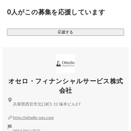
・Webサイトのデザイン/コーディング

0人がこの募集を応援しています
・業務系システム開発

・ECサイトの開発

・業務システムの開発

応援する
・スマホアプリの開発　など

・・・・・

【オセロとは】

私たちは兵庫で20年以上賃貸仲介のミニミニFC（現在13店
舗）を運営する不動産会社シティネット(株)が出資母体とな
オセロ・フィナンシャルサービス株式
り、管理する物件の家賃管理や生活クレーム対応を行う会社
会社
として事業を開始いたしました。

兵庫県西宮市北口町1-12 塚本ビル2Ｆ
不動産管理業も含め、近年どの業界でもIT化が進んでいます
が、その需要とは逆に年々不足している "エンジニア" をきち
http://othello-ses.com
んと自社で育成し、IT化の波に乗れるよう、エンジニア採用
を積極的に行っております。

2016/06に設立