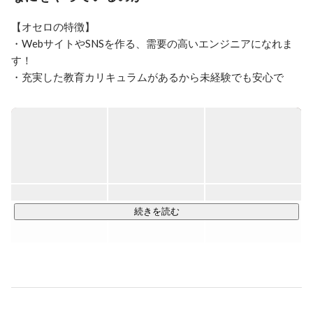
【オセロの特徴】

・WebサイトやSNSを作る、需要の高いエンジニアになれま
す！

・充実した教育カリキュラムがあるから未経験でも安心で
す！

・お仕事をレベルアップさせれば大幅な年収アップが見込め
ます！

当社は未経験でも安心な「充実したカリキュラム」があるの
で、初めてWebエンジニアに挑戦する方の応募も大歓迎で
す！

カリキュラムを学んだ後は、先輩エンジニアと共に実際に開
続きを読む
発のお仕事をいくつか経験していただき、スキルがしっかり
と身についたらデビューです！

【エンジニアデビュー後のお仕事】

Webサイトやアプリなどを作るエンジニアとして活躍できま
す。
