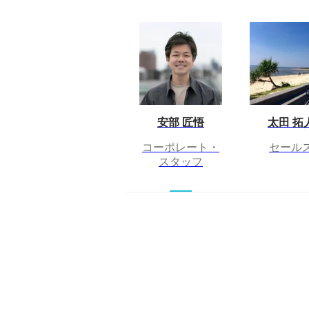
安部 匠悟
太田 拓
コーポレート・
セール
スタッフ