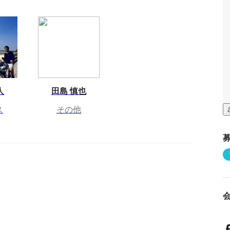
人
田島 慎也
ス
その他