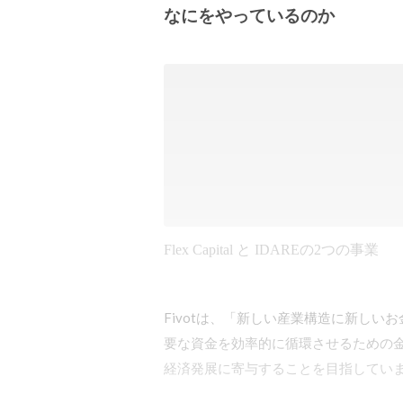
なにをやっているのか
Flex Capital と IDAREの2つの事業
Fivotは、「新しい産業構造に新し
要な資金を効率的に循環させるための
経済発展に寄与することを目指していま