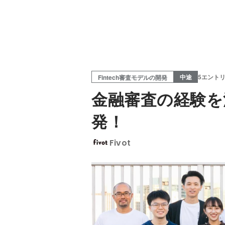
中途
5エント
Fintech審査モデルの開発
金融審査の経験を
発！
Fivot