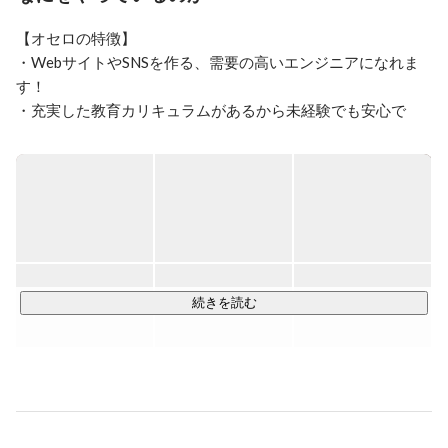
【オセロの特徴】

・WebサイトやSNSを作る、需要の高いエンジニアになれま
す！

・充実した教育カリキュラムがあるから未経験でも安心で
す！

・お仕事をレベルアップさせれば大幅な年収アップが見込め
ます！

当社は未経験でも安心な「充実したカリキュラム」があるの
で、初めてWebエンジニアに挑戦する方の応募も大歓迎で
す！

カリキュラムを学んだ後は、先輩エンジニアと共に実際に開
続きを読む
発のお仕事をいくつか経験していただき、スキルがしっかり
と身についたらデビューです！

【エンジニアデビュー後のお仕事】

Webサイトやアプリなどを作るエンジニアとして活躍できま
す。
