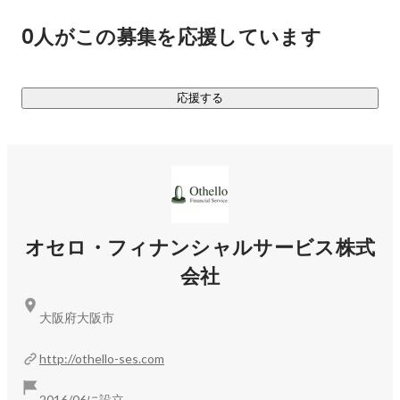
・Webサイトのデザイン/コーディング

0人がこの募集を応援しています
・業務系システム開発

・ECサイトの開発

・業務システムの開発

応援する
・スマホアプリの開発　など

・・・・・

【オセロとは】

私たちは兵庫で20年以上賃貸仲介のミニミニFC（現在13店
舗）を運営する不動産会社シティネット(株)が出資母体とな
オセロ・フィナンシャルサービス株式
り、管理する物件の家賃管理や生活クレーム対応を行う会社
会社
として事業を開始いたしました。

大阪府大阪市
不動産管理業も含め、近年どの業界でもIT化が進んでいます
が、その需要とは逆に年々不足している "エンジニア" をきち
http://othello-ses.com
んと自社で育成し、IT化の波に乗れるよう、エンジニア採用
を積極的に行っております。

2016/06に設立