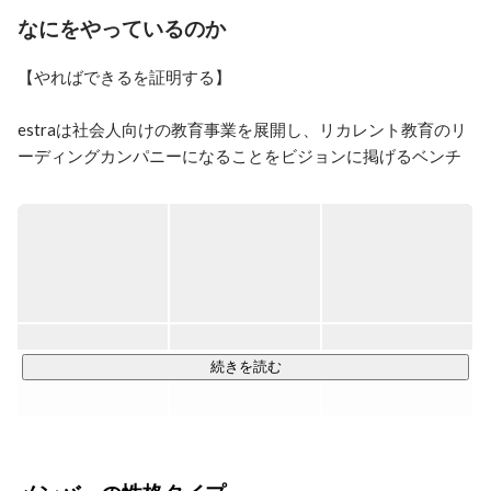
成長意欲の高い新たな仲間をお待ちしております！
なにをやっているのか
【やればできるを証明する】

estraは社会人向けの教育事業を展開し、リカレント教育のリ
ーディングカンパニーになることをビジョンに掲げるベンチ
ャー企業です。

エンジニアやマーケター、デザイナー等の職種は、需要に対
し供給が不足しています。

一番の原因は、実務の経験がないと得ることができない能力
が必要とされる職種だからだと考えています。

エンジニアを志す人は多い一方で、未経験者を採用し開発を
続きを読む
任せる企業が少ないです。

また、企業側も即戦力層の採用は難しく、事業拡大に苦しん
でいます。

この課題を解決するためには、教育事業だけやれば良い、開