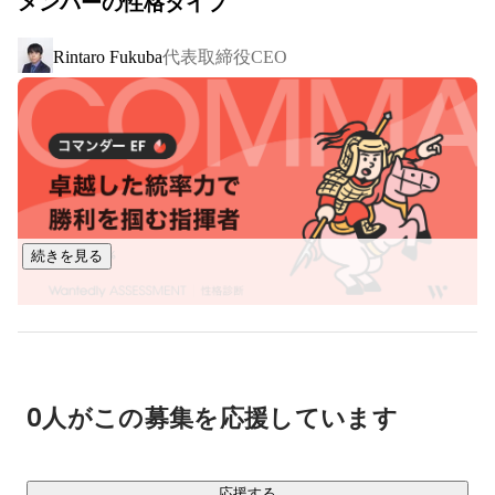
メンバーの性格タイプ
発事業だけやれば良いではなく、教育と開発どちらも行い、
橋渡しとなる仕組みを作ることだと考えています。

代表取締役CEO
Rintaro Fukuba
■ 事業内容

￣￣￣￣￣￣

・プログラミングスクール事業：COACHTECH

1,000時間の学習カリキュラムを提供し、実務で活躍できる人
材を育成するスクールです。

Webアプリケーション開発の案件を保証する選抜コミュニテ
ィを運営し、市場価値が高い人材の輩出に努めています。

続きを見る
・システム開発事業

スタートアップ企業や事業会社さんがお客様で、主に新規事
業のβ版開発から、その後の追加開発までご依頼いただいてい
ます。主にPHP/Laravelを使用し、フロントエンドはReactや
Vue.js等、様々に対応しています。

0人がこの募集を応援しています
・フリーランスエージェント事業

Web開発案件にフリーランスエンジニアをご紹介するエージ
応援する