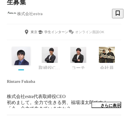
生募集
株式会社estra
東京
学生インターン
オンライン面談OK
取締役COO
コーチ
会社員
Rintaro Fukuba
株式会社estra代表取締役CEO

初めまして。全力で生きる男、福場凜太郎です！

さらに表示
「今、全力で生きていますか？」

そう聞かれたら100% 「はい」と答えられますか？

弊社は全力で成長したい人に全力でコミットする会社で
す。
