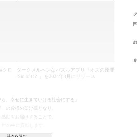
 #クロ
ダークメルヘンなパズルアプリ『オズの原罪
-Sin of OZ-』を2024年3月にリリース
ら、幸せに生きていける社会にする」

ーの皆様の架け橋となり、

感動をお届けすることで、

、世の中に貢献します。

続きを読む