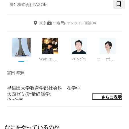
株式会社FAZOM
東京
中途
オンライン面談OK
Web エンジニア
その他
コーポレート・スタッフ
宮田 幸輝
早稲田大学教育学部社会科　在学中

大西ゼミ(計量経済学)

さらに表示
旅×仕事
なにをやっているのか