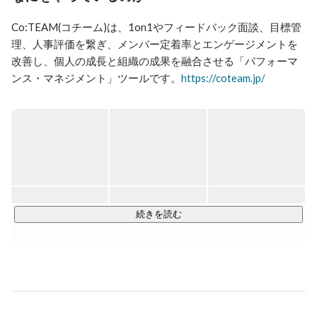
Co:TEAM(コチーム)は、1on1やフィードバック面談、目標管
理、人事評価を繋ぎ、メンバー定着率とエンゲージメントを
改善し、個人の成長と組織の成果を融合させる「パフォーマ
ンス・マネジメント」ツールです。
https://coteam.jp/
パフォーマンス・マネジメントは日本ではまだ浸透していま
せんが、2014年にadobe社が体系化してから、北米中心に加
速的に導入が進みつつありFortune500の30%が導入してい
る、「NextOKR」とも呼べる最先端のマネジメント手法で
す。※「ノーレイティング」と呼ばれることもあります。

チームに発生する様々なズレを「マネジメント・HR・ヘルス
続きを読む
ケア」の各データから検知し、周囲の人たちが今困っている
メンバーをサポートしやすくし、モチベーションや一体感を
生み出します。

コロナ以降の変化が求められる労働環境において、どんな業
界・組織においても、「これからのチームをつくりたい」と