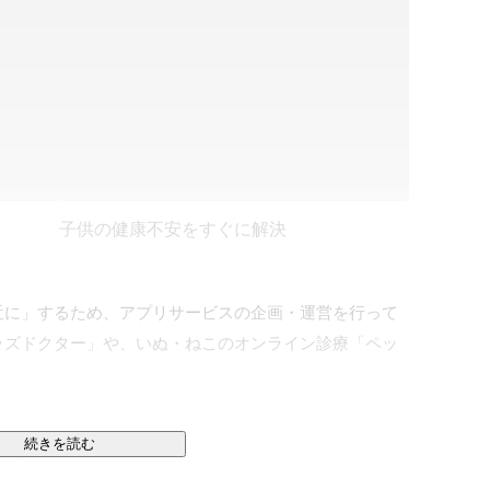
子供の健康不安をすぐに解決
近に」するため、アプリサービスの企画・運営を行って
ッズドクター」や、いぬ・ねこのオンライン診療「ペッ
続きを読む
に相談していいかわからない」「兄弟をつれての受診の