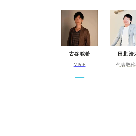
古谷 聡希
田北 浩
VPoE
代表取締