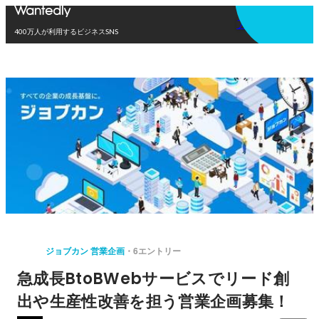
アプリを使う
400万人が利用するビジネスSNS
ジョブカン 営業企画
6エントリー
急成長BtoBWebサービスでリード創
出や生産性改善を担う営業企画募集！