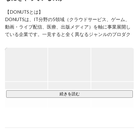
ー」「経費精算」「採用管理」「労務管理」「給与計
算」をリリース。現在はBPOや海外など新規事業ににチ
【DONUTSとは】

ャレンジ中。
DONUTSは、IT分野の5領域（クラウドサービス、ゲーム、
動画・ライブ配信、医療、出版メディア）を軸に事業展開し
ている企業です。一見すると全く異なるジャンルのプロダク
トがシナジーを生み出し、2007年の創業以来、高い成長率を
達成してきました。常に挑戦を続け、次々と新規事業にも取
り組んでいるDONUTSは、いまも事業の幅を広げ続けていま
す。

▼最高のプロダクトを作る集団「DONUTS」　シナジーを生
https://www.wantedly.com/companies/donuts2007/post_articl
続きを読む
es/446946
【事業紹介】

バックオフィス業務全てを効率化！業務効率化クラウド
https://all.jobcan.ne.jp/