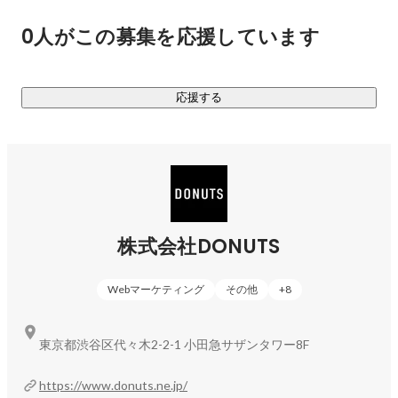
ジョブカンシリーズは、ジョブカン勤怠管理を始めとし、経
0人がこの募集を応援しています
費精算・ワークフロー・採用管理・労務HR・給与計算・会
計・見積/請求書・BPOの9サービスからなる、バックオフィ
ス業務を効率化するクラウドERPシステムです。2024年12月
応援する
現在、累積導入で25万社以上が利用しています。	

■動画・ライブ配信事業

新たな文化とトレンドを築き上げ、夢をかなえる！「ミクチ
ャ」

※2020年7月にサービス名を「MixChannel」より「ミクチ
株式会社DONUTS
https://mixch.tv/
1800万人がダウンロードした動画・ライブ配信アプリ「ミク
Webマーケティング
その他
+
8
チャ」は、テレビのような日常生活に溶けこんだメディアを
目指しています。ライブ配信のイベント開催数は業界最大
級！ライブ配信を通じてそれぞれの夢を叶えられることを理
東京都渋谷区代々木2-2-1 小田急サザンタワー8F
想に、多くのライバーと協力して多彩なエンターテインメン
ト・コンテンツを生み出し続けています。

https://www.donuts.ne.jp/