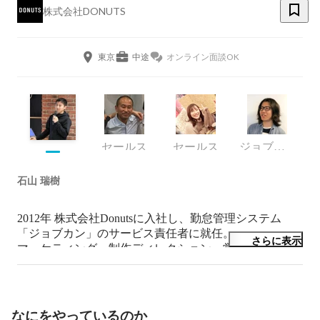
株式会社DONUTS
東京
中途
オンライン面談OK
セールス
セールス
ジョブカン事業部 採用管理サービス責任者
石山 瑞樹
2012年 株式会社Donutsに入社し、勤怠管理システム
「ジョブカン」のサービス責任者に就任。

さらに表示
マーケティング、制作ディレクション・営業支援

ブランディング構築など多岐にわたる業務を兼任し、

クラウド勤怠管理システムシェアNo.1のポジションに成
長させる。

その後、ジョブカンのシリーズ展開として「ワークフロ
なにをやっているのか