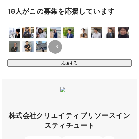
・WEBデザイナー

18人がこの募集を応援しています
・エンジニア

・IT事務

特にWEBディレクターの方は積極採用中です！

+6
ブランディングに自信のある弊社では他社と同じような教育
は致しません。

応援する
今までの蓄積してきたメソッドを活かし、

その社員にあったキャリアをブランディングしていきます。

キャリア形成は自己ブランディングの一種です。

社員それぞれが、他者との差別化を図った自分の強みを作っ
ていける環境を用意することが、

株式会社クリエイティブリソースイン
スティチュート