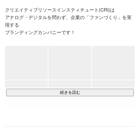
クリエイティブリソースインスティチュート(CRI)は

アナログ・デジタルを問わず、企業の「ファンづくり」を実
現する

ブランディングカンパニーです！

東京・福岡・大阪・名古屋・伊万里の計5拠点で仲間を募集中
です！

会社設立当時は主にアナログ(紙媒体)に軸を置いた会社経営で
したが、現在では

・Web制作プロダクション事業（PD）

・デジタルソリューション事業（DS）

続きを読む
・コミュニティデザイン事業

・事業開発/コンサルティング事業広告

など時代に合わせて様々な事業に取り組んでいます。

現在、以下の職種にて募集中！

・WEBディレクター
