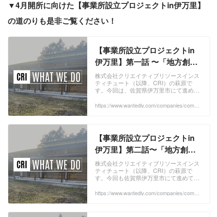
▼4月開所に向けた【事業所設立プロジェクトin伊万里】
の道のりも是非ご覧ください！
【事業所設立プロジェクトin
伊万里】第一話 〜「地方創生
×IT」地方に新たな風を吹き込
株式会社クリエイティブリソースインス
ティチュート（以降、CRI）の萩原で
む、新プロジェクト始動！〜 |
す。今回は、佐賀県伊万里市にて進めて
WHAT WE DO
いる、事業所設立プロジェクトをご紹介
いたします。この記事では、現地に移住
https://www.wantedly.com/companies/compa
ny_3932835/post_articles/979978
している私だか...
【事業所設立プロジェクトin
伊万里】第二話〜「地方創生
×IT」地方に新たな風を吹き込
株式会社クリエイティブリソースインス
ティチュート（以降、CRI）の萩原で
む、新規事業所開設プロジェ
す。今回も佐賀県伊万里市にて進めてい
クト始動！〜 | WHAT WE DO
る、事業所設立プロジェクトをご紹介い
たします。第一話では、新たな拠点を構
https://www.wantedly.com/companies/compa
ny_3932835/post_articles/1000582
える私たちCR...