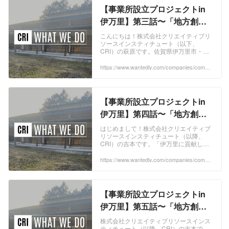
【事業所設立プロジェクトin
伊万里】第三話〜「地方創生
×IT」地方に新たな風を吹き込
こんにちは！株式会社クリエイティブリ
ソースインスティチュート（以下、
む、新規事業所開設プロジェ
CRI）の萩原です。佐賀県伊万里市・黒
クト始動！〜 | WHAT WE DO
川町で進めている「事業所設立プロジェ
クト」についてご紹介します。今回は、
https://www.wantedly.com/companies/compa
ny_3932835/post_articles/1025584
秋にあった地域交...
【事業所設立プロジェクトin
伊万里】第四話〜「地方創生
×IT」地方に新たな風を吹き込
はじめまして！株式会社クリエイティブ
リソースインスティチュート（以降、
む、新規事業所開設プロジェ
CRI）の吉本です。「伊万里に貢献した
クト始動！〜 | WHAT WE DO
い！地方創生したい！」という想いで
CRIに飛び込み、念願叶って昨年12月、
https://www.wantedly.com/companies/compa
ny_3932835/post_articles/1038425
東京から伊万...
【事業所設立プロジェクトin
伊万里】第五話〜「地方創生
×IT」地方に新たな風を吹き込
株式会社クリエイティブリソースインス
ティチュート（以降、CRI）の吉本で