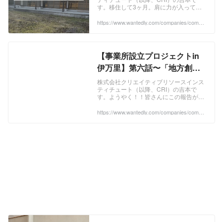
む、新規事業所開設プロジェ
す。移住して3ヶ月。肩に力が入ってい
クト始動！〜 | WHAT WE DO
た当初に比べ、心身ともに「伊万里の
人」として街に馴染んできた実感があり
https://www.wantedly.com/companies/compa
ny_3932835/post_articles/1045003
ます！笑野菜や果...
【事業所設立プロジェクトin
伊万里】第六話〜「地方創生
×IT」地方に新たな風を吹き込
株式会社クリエイティブリソースインス
ティチュート（以降、CRI）の吉本で
む、新規事業所開設プロジェ
す。ようやく！！皆さんにこの報告がで
クトいよいよ終盤！〜 | WHAT
きる日が来ました。ついに、伊万里事業
所......「IMARI BASE」のお披露目です！
https://www.wantedly.com/companies/compa
WE DO
ny_3932835/post_articles/1051859
ー開...