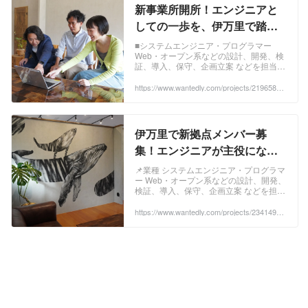
新事業所開所！エンジニアと
しての一歩を、伊万里で踏み
出してみませんか？ - 株式会社
■システムエンジニア・プログラマー
Web・オープン系などの設計、開発、検
クリエイティブリソースイン
証、導入、保守、企画立案 などを担当し
スティチュートのシステムエ
ていただきます。 &lt;...
https://www.wantedly.com/projects/2196583?
ンジニアの採用 - Wantedly
post_id=1025584&post_location=in_content
伊万里で新拠点メンバー募
集！エンジニアが主役になれ
る場所、ここにあります。 - 株
📌業種 システムエンジニア・プログラマ
ー Web・オープン系などの設計、開発、
式会社クリエイティブリソー
検証、導入、保守、企画立案 などを担当
スインスティチュートのエン
していただきます。 📌...
https://www.wantedly.com/projects/2341494?
ジニアリングの採用 -
post_id=1025584&post_location=in_content
Wantedly