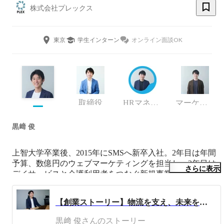
株式会社プレックス
東京
学生インターン
オンライン面談OK
取締役
HRマネージャー
マーケティング責任者・新規事業責任者
黒﨑 俊
上智大学卒業後、2015年にSMSへ新卒入社。2年目は年間
予算、数億円のウェブマーケティングを担当し、3年目は
さらに表示
デイサービスと介護利用者をつなぐ新規事業責任者に従
事。 2018年、人口減少やデジタル化の遅れから生まれる
インフラ産業の課題を解決するため、株式会社プレックス
【創業ストーリー】物流を支え、未来をつくる
を創業。「日本を動かす仕組みを作る」というミッション
を掲げ、エッセンシャルワーカーの採用支援サービスと、
黒﨑 俊さんのストーリー