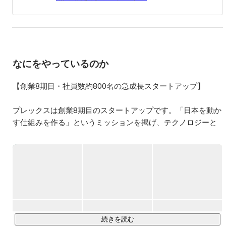
インフラ産業に向けたDX事業を営む。
なにをやっているのか
【創業8期目・社員数約800名の急成長スタートアップ】

プレックスは創業8期目のスタートアップです。「日本を動か
す仕組みを作る」というミッションを掲げ、テクノロジーと
人の力を駆使して、インフラ産業に関わる全ての人に「価値
のある仕組み」を提供することを目指しています。

2018年に創業し、物流領域の人材紹介事業を開始。その後、
エネルギー、建設、製造などへ領域を拡張し、エッセンシャ
ルワーカーの採用支援に取り組んできました。2021年には物
流領域のダイレクト・リクルーティングサービスをスタート
し、他にも、SaaS事業やM&A仲介事業など複数の新規事業を
続きを読む