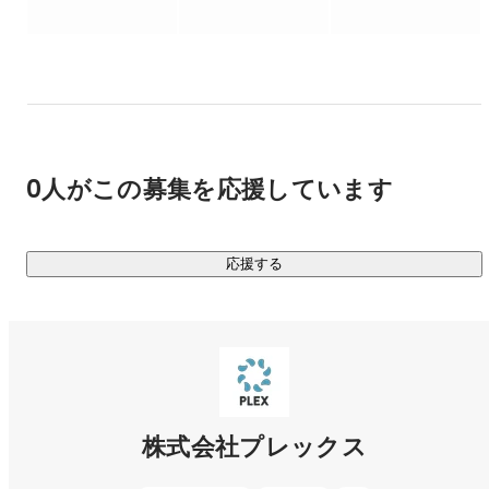
手がけ、インフラ産業の課題解決に取り組んできました。

プレックスジョブ：
https://plex.co.jp/plexjob
サクミル（SaaS・業務支援クラウド）：
https://sakumiru.jp/
M&A支援機構（M&A仲介）：
https://mashien.com/
▼代表取締役黒﨑の最新インタビュー

0人がこの募集を応援しています
・領域とビジネスモデルの拡張を加速する、プレックス成長
https://plex.co.jp/posts/plex-growth-2023
応援する
【企業の特徴】

■インフラ産業という100兆円規模の超巨大産業に挑戦

■ノンエクイティで売上90億円 & 7年連続増収増益を実現

■セールス・マーケティング・オペレーション・開発の4つの
強みを生かし、領域とビジネスモデルを拡張

■事業会社、Webサービス、コンサルティング、ベンチャーな
株式会社プレックス
どで活躍した20代～30代のメンバーが多く在籍
