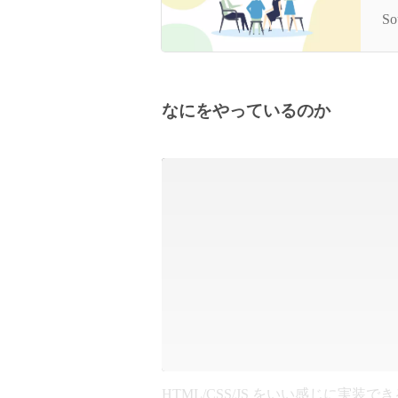
ク
S
なにをやっているのか
HTML/CSS/JS をいい感じに実装で