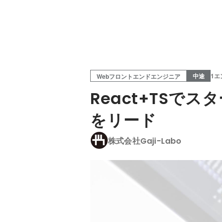
中途
1エ
Webフロントエンドエンジニア
React+TS
をリード
株式会社Gaji-Labo