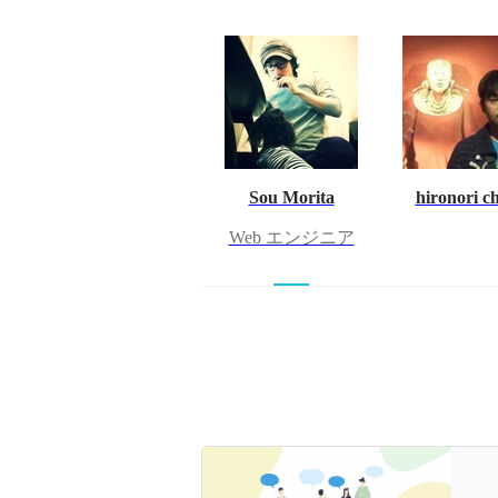
Sou Morita
hironori c
Web エンジニア
【