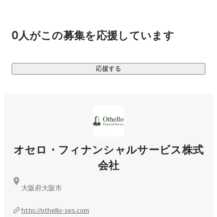
Webサイトやアプリなどを作るエンジニアとして活躍できま
す。

・Webサイトのデザイン/コーディング

0人がこの募集を応援しています
・業務系システム開発

・ECサイトの開発

・業務システムの開発

応援する
・スマホアプリの開発　など

・・・・・

さまざまな事業を展開しているので会社の基盤はしっかりし
ており、安心して働けます！

年間休日も120日以上！働きやすい・スキルを身につけやす
オセロ・フィナンシャルサービス株式
い環境を提供いたします！
会社
大阪府大阪市
http://othello-ses.com