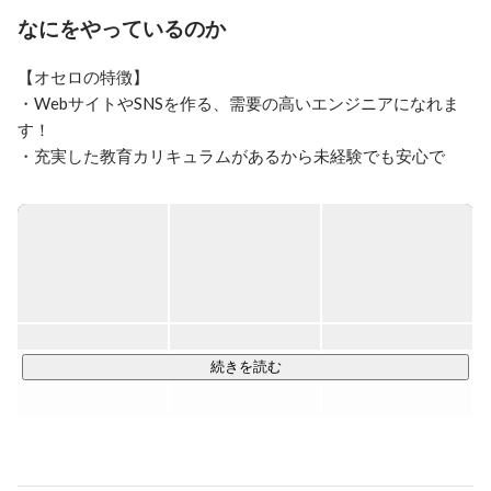
なにをやっているのか
【オセロの特徴】

・WebサイトやSNSを作る、需要の高いエンジニアになれま
す！

・充実した教育カリキュラムがあるから未経験でも安心で
す！

・お仕事をレベルアップさせた分だけ大幅な年収アップが見
込めます！

当社は未経験でも安心な「充実したカリキュラム」があるの
で、初めてWebエンジニアに挑戦する方の応募も大歓迎で
す！

カリキュラムを学んだ後は、先輩エンジニアと共に実際に開
続きを読む
発のお仕事をいくつか経験していただき、スキルがしっかり
と身についたらデビューです！

【エンジニアデビュー後のお仕事】
