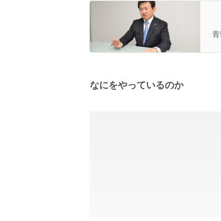
【
2
青
なにをやっているのか