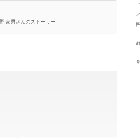
代表インタビュー】大阪を出て名古屋で会社設立
4年 従業員愛が溢れる社長になるまで
野 豪男さんのストーリー