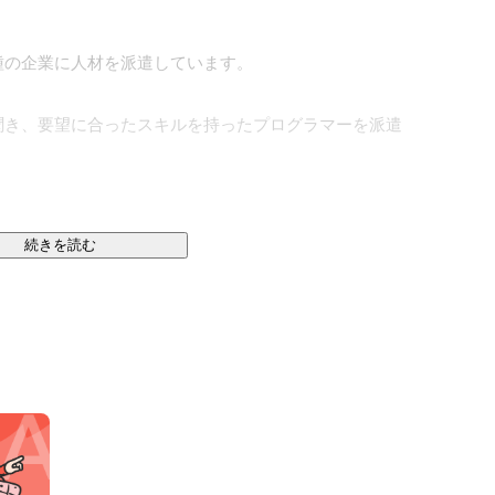
種の企業に人材を派遣しています。

聞き、要望に合ったスキルを持ったプログラマーを派遣
続きを読む
分でスムーズな事業が遂行されていない施設（医療関係
ーター機器の選定から設置、アフターフォローまで幅広