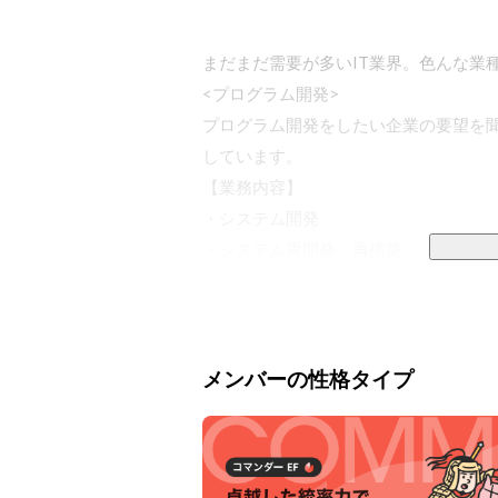
まだまだ需要が多いIT業界。色んな業
<プログラム開発>

プログラム開発をしたい企業の要望を
しています。

【業務内容】

・システム開発

・システム再開発、再構築

・保守、運営

<インフラ構築保守>

情報機能やコンピューター機器が不充
メンバーの性格タイプ
や学校など）に赴き、適切なコンピュ
く対応しています。

【業務内容】

・設備に見合ったIT機器の選定
