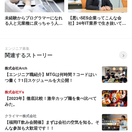
未経験からプログラマーになれ
【悪いSES企業ってこんな会
る人と元業種に戻っちゃう人の
社】24年IT業界で生き抜いてき
特徴
たから見える企業の建前と本音
エンジニア募集
関連するストーリー
株式会社Arch
【エンジニア職紹介】MTGは何時間？コードはい
つ書く？1日スケジュールを大公開！
株式会社Y's
【2023年】徹底比較！激辛カップ麺を食べ比べて
みた。
クライマー株式会社
【福岡IT飲み会開催】まずは会社の空気を知る。そ
んな参加も大歓迎です！！