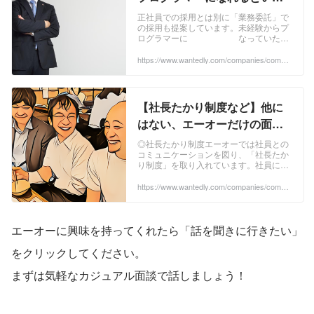
のは幻想です】ぶっちゃけま
正社員での採用とは別に「業務委託」で
の採用も提案しています。未経験からプ
す！現実的な解決策「業務委
ログラマーに なっていただ
託」 | 株式会社エーオー
くにあたって、現実的な方法として提案
しています。現在、実際には一行もプロ
https://www.wantedly.com/companies/compa
ny_290316/post_articles/855697
グラムを書いた...
【社長たかり制度など】他に
はない、エーオーだけの面白
い制度をご紹介 | 株式会社エー
◎社長たかり制度エーオーでは社員との
コミュニケーションを図り、「社長たか
オー
り制度」を取り入れています。社員に
「社長、今日奢ってもらえませんか？」
と言われたら、社長は断れない制度で
https://www.wantedly.com/companies/compa
ny_290316/post_articles/500709
す。社員と社長の距...
エーオーに興味を持ってくれたら「話を聞きに行きたい」
をクリックしてください。
まずは気軽なカジュアル面談で話しましょう！