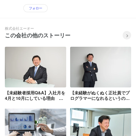
フォロー
株式会社エーオー
この会社の他のストーリー
【未経験者採用Q&A】入社月を
【未経験がぬくぬく正社員でプ
4月と10月にしている理由 求
ログラマーになれるというのは
められる人物像など疑問に答え
幻想です】ぶっちゃけます！現
ます
実的な解決策「業務委託」