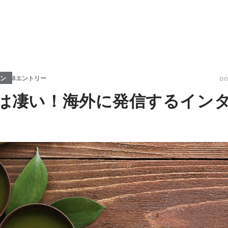
o
ン
8エントリー
apanは凄い！海外に発信するイ