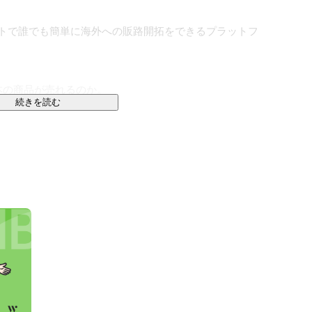
ストで誰でも簡単に海外への販路開拓をできるプラットフ
の商品が売れるのか。

続きを読む
売れると思いますか？

を海外へ売り込む事を最初に思いつくかもしれません。

しい”と思う時です。

が重なった時に商品は売れます。

どんな日本の製品に興味があるかなど、完全に理解する


の企業に提供するプラットフォーム“セカイコネクト”を創