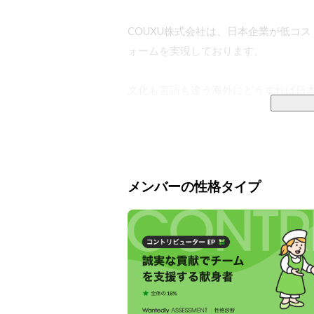
COUXU株式会社は、日本企業が低コ
ォームを実現しております。

文化も言語も違う海外にどうすれば日本
皆さんは、どの様に日本の商品が海外で
日本の企業が“売りたい”と感じるもの
メンバーの性格タイプ
しかし、消費者が商品を手にする時は“欲
企業の“売りたい”と消費者の”欲しい”
海外の消費者が、なにを買いたいか、
ことなどもはや不可能に近いでしょう。
そこで我々は、世界の“欲しい”を日本