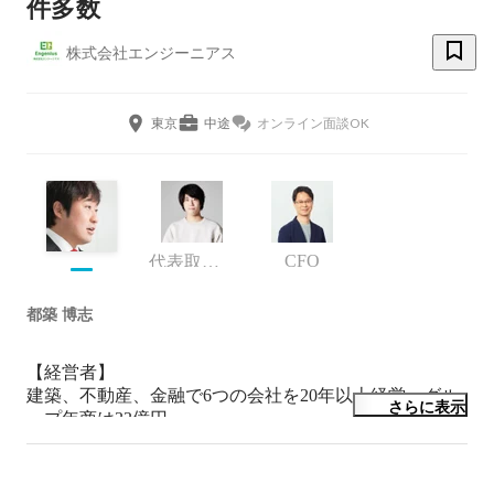
件多数
株式会社エンジーニアス
東京
中途
オンライン面談OK
CFO
代表取締役
都築 博志
【経営者】

建築、不動産、金融で6つの会社を20年以上経営。グル
さらに表示
ープ年商は33億円。

経営のスタンスは「理念経営」。

人材育成と組織力の強化を企業の強みとし、数々の新規