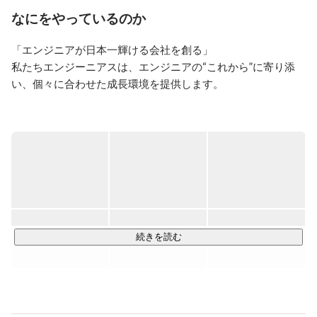
事業立ち上げにも成功してきました。

なにをやっているのか
2021年8月よりITエンジニアリング事業の立ち上げに着
「エンジニアが日本一輝ける会社を創る」 

手しています。

私たちエンジーニアスは、エンジニアの“これから”に寄り添
【起業家支援】

い、個々に合わせた成長環境を提供します。

・エンジェル投資家チャンネル運営
【youtu.be/EGyP9PiS3QM】

 ーーーーーーーーーーーーーーーーーーーーーー 

・エンジェル投資家として22社のスタートアップ企業に
2021年11月、株式会社エンジーニアスを創設。

投資

代表の丹野をはじめ、執行役員の山本、顧問の今西まで現役
・世界学生起業家コンテスト運営委員

・EOイノベーションプログラム運営委員
エンジニアとして活躍しているメンバーを中心に構成されて
います。

そんなエンジーニアスは『エンジニアの成長を1番に考えた会
社』

続きを読む
微経験・経験者エンジニア問わず、誰もが成長できる環境を
創り、エンジニアが日本一輝ける会社にすべく、「エンジニ
ア最優先」な制度を取り入れました。
