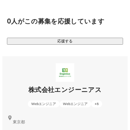
エンジニアは正社員、業務委託、副業と働き方が多様化し、
言語も1つに絞るという決まりもなく、むしろ勉強をすればす
0人がこの募集を応援しています
るほど有利な職業です。

しかし、働き方・勉強したいこと・作りたいものが各々違う
中で、それを1つの会社で叶えるのは難しいと考えます。

応援する
そのためエンジーニアスは

・案件選択制

・副業OK

・スキルチェンジ大歓迎

など、一人ひとりに決定権を与え、エンジニアの成長機会を
作ります。

株式会社エンジーニアス
これからもエンジニアの幸せを一番に応援し、

Webエンジニア
Webエンジニア
+
8
弊社のビジョンである『エンジニアが日本一輝ける会社を創
る』を守り続けます。
東京都