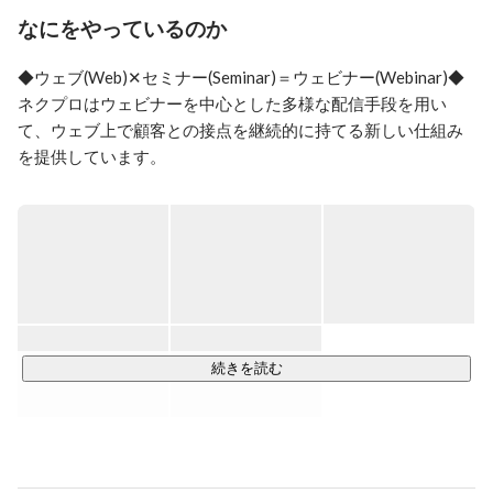
Time Value（生涯価値）を最大化する動画を活用したイ
なにをやっているのか
ンバウンドマーケティングの仕組みを構築。

2022年同社COOに就任。顧客ライフサイクルを活性化
◆ウェブ(Web)✕セミナー(Seminar)＝ウェビナー(Webinar)◆

するウェビナーマーケティングを展開中。

ネクプロはウェビナーを中心とした多様な配信手段を用い
現在はただオンラインでセミナーを行うだけではなく、
て、ウェブ上で顧客との接点を継続的に持てる新しい仕組み
ウェビナーを通して新たな価値を提供することを目指し
を提供しています。

て活動しています。

ウェビナーという、まだ未完成な業界を一緒に作り上げ
◆ウェビナーとは

ていきたい！といったような挑戦心のある方と一緒に働
コロナ禍で一度は耳にしたことがある方も多いのではないで
きたいと思っています。
しょうか。

ウェビナーとは、簡単に言うとWeb上で行うイベント（展示
会、セミナー、講演、説明会）のことです！

オンライン上で行うため人との接触を避けられるだけでな
く、開催場所に足を運ぶ必要がなく場所の制約を受けず、今
続きを読む
まで届かなかった潜在顧客の開拓や育成を効果的に行う事が
可能です。

さらにオンライン上で全て完結することが可能なので、もち
ろんコストも抑えられますが、何よりもITの力を使って全く