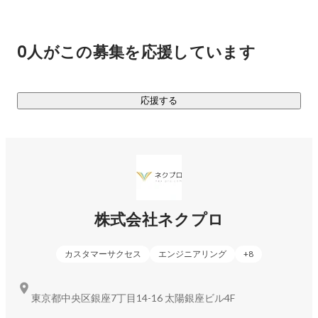
新しい情報伝達手段、顧客との接点づくりができるようにな
ります。

0人がこの募集を応援しています
◆ネクプロが提供するウェビナーを利用した際の5つのメリッ
ト

応援する
1. どこからでも発信、どこからでも参加でき、参加や集客が
しやすいこと

→ネット環境があればいつでもどこからでも参加が可能なの
で、集客のハードルはとても低くなります。

2. 申込受付から配信、結果分析までオンラインで自動化する
ことで業務の全てがシステム化

株式会社ネクプロ
→弊社のサービスでは申し込み開始から配信完了、アンケー
トやその後の分析まで一貫してサポートをします。特に企業
カスタマーサクセス
エンジニアリング
+
8
が開催するイベントは開催して終わりではなく、そこから契
約や売上など何かを得る目的があります。映像の配信で終わ
らず、その先の目的までトータルで支援することができま
東京都中央区銀座7丁目14-16 太陽銀座ビル4F
す。
