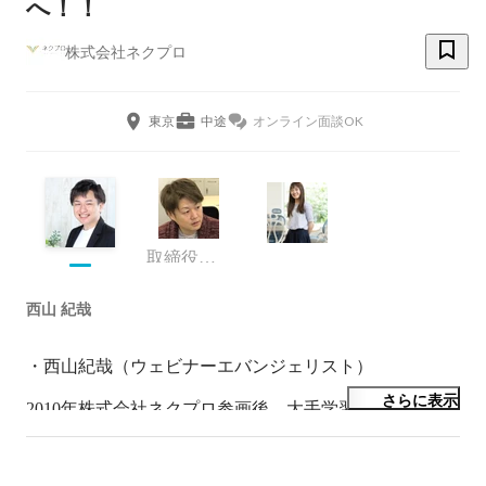
へ！！
株式会社ネクプロ
東京
中途
オンライン面談OK
取締役社長
西山 紀哉
・西山紀哉（ウェビナーエバンジェリスト）

さらに表示
2010年株式会社ネクプロ参画後、大手学習塾、予備校の
動画配信プラットフォーム構築のプロジェクトマネージ
ャーとして従事。

その後、グローバルトップメーカーを中心に顧客のLife 