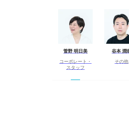
菅野 明日美
谷本 潤
コーポレート・
その他
スタッフ