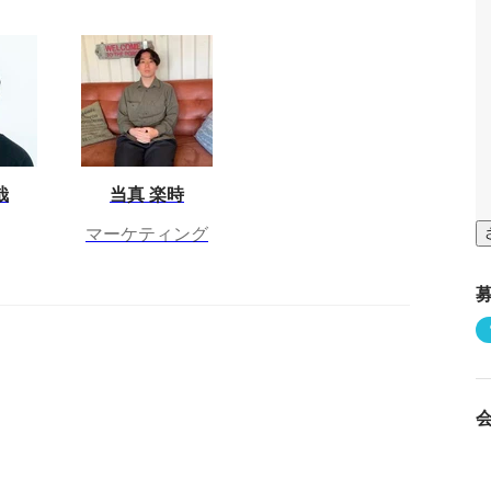
哉
当真 楽時
マーケティング