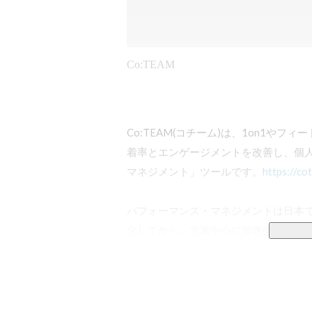
Co:TEAM
Co:TEAM(コチーム)は、1on1や
着率とエンゲージメントを改善し、個
マネジメント」ツールです。
https://co
パフォーマンス・マネジメントは日本では
化してから、北米中心に加速的に導入が進み
「NextOKR」とも呼べる最先端のマ
こともあります。

チームに発生する様々なズレを「マネ