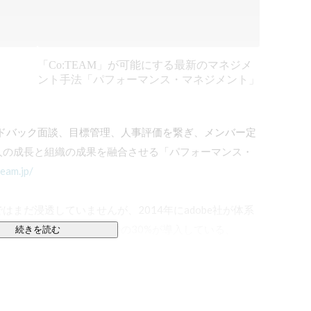
「Co:TEAM」が可能にする最新のマネジメ
ント手法「パフォーマンス・マネジメント」
フィードバック面談、目標管理、人事評価を繋ぎ、メンバー定
人の成長と組織の成果を融合させる「パフォーマンス・
team.jp/
まだ浸透していませんが、2014年にadobe社が体系
つつありFortune500の30%が導入している、
続きを読む
ネジメント手法です。※「ノーレイティング」と呼ばれる
ジメント・HR・ヘルスケア」の各データから検知し、周