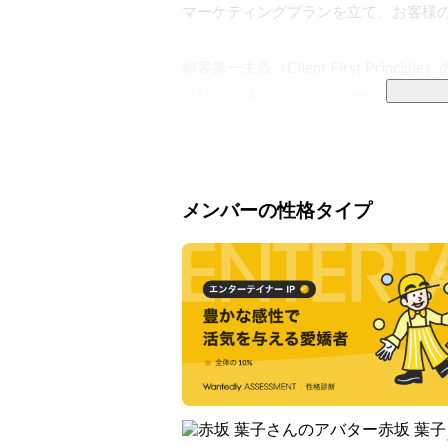
マーケティングプランを立て、お客様の
顧客第一主義（Client First Principle
当社は「”AI × デジタルマーケティ
く”を”あたりまえ”に」というビジョ
自ら販売していくことができる状況を確
【ミッション】

メンバーの性格タイプ
世界の分配のロジックに変革をもたらし
【ビジョン】

「AI × デジタルマーケティング」の
「あたりまえ」に

【バリュー】

赤坂 葉子
Value01 ターゲティング・広告クリ