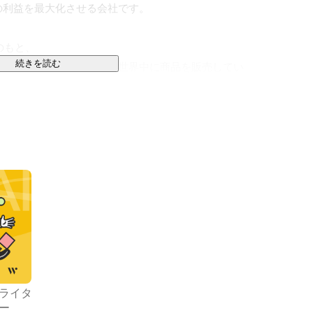
利益を最大化させる会社です。

）のもと、

続きを読む
ング”の力で”地方の中小企業が世界中に商品を販売してい
ンを掲げ、世界中の中小企業が自らの商品・サービスを、
立することを目指しています。

もっと作らなくても、もっと売れる」世界に

力で「地方の中小企業が世界中に商品を販売していく」を
ライタ
エイティブ・リンク先の「三位一体」

ー