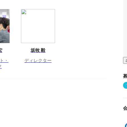
宏
坂牧 毅
ト・
ディレクター
フ