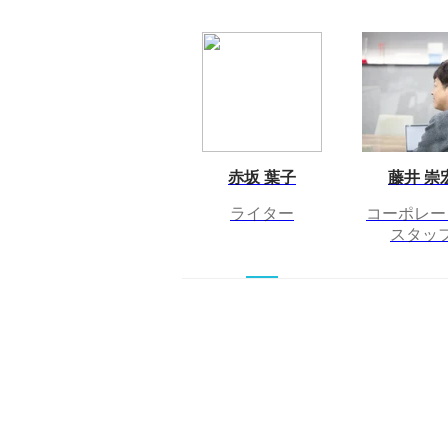
赤坂 葉子
藤井 崇
ライター
コーポレー
スタッ