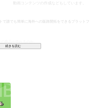
動画コンテンツの作成などもしています。
ストで誰でも簡単に海外への販路開拓をできるプラットフ
の商品が売れるのか。

続きを読む
売れると思いますか？

を海外へ売り込む事を最初に思いつくかもしれません。

しい”と思う時です。

が重なった時に商品は売れます。

どんな日本の製品に興味があるかなど、完全に理解する

