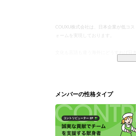
COUXU株式会社は、日本企業が低コ
ォームを実現しております。

文化も言語も違う海外にどうすれば日本
皆さんは、どの様に日本の商品が海外で
日本の企業が“売りたい”と感じるもの
メンバーの性格タイプ
しかし、消費者が商品を手にする時は“欲
企業の“売りたい”と消費者の”欲しい”
海外の消費者が、なにを買いたいか、
ことなどもはや不可能に近いでしょう。