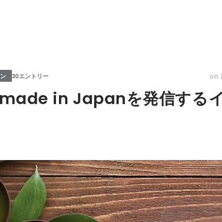
on
ン
30エントリー
ade in Japanを発信す