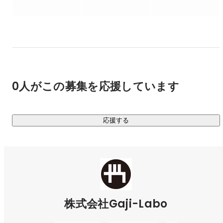
・UI デザインや、フロントエンド開発の専門家が必要なフェ
ーズに入ったスタートアップを技術支援

・さまざまなスタートアップにチームメンバーとして参画
し、チームや事業の課題を解決

・言われた作業をするのではなく、事業成長に寄与するため
のチームワークを発揮

0人がこの募集を応援しています
【どんな会社と仕事をしているか】

・スタートアップ シード〜シリーズA：41.7%

・スタートアップのシリーズB以降：11.1%

応援する
・上場企業：19.4%

・上場企業子会社の新規事業：5.6%

・その他事業会社：22.2%

（直近3年間の売上に対する一次請け比率：90%越）

Gaji-Labo の仕事の多くは、上記のような「これから事業を伸
ばすぞ」というフェーズのスタートアップの支援をしていま
株式会社Gaji-Labo
す。
